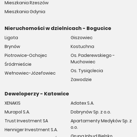
Mieszkania Rzeszów
Mieszkania Gdynia
Nieruchomości w dzielnicach - Bogucice
Ligota
Giszowiec
Brynów
Kostuchna
Piotrowice-Ochojec
Os. Paderewskiego -
Muchowiec
Śródmieście
Os. Tysiąclecia
Wełnowiec-Józefowiec
Zawodzie
Deweloperzy - Katowice
XENAKIS
Adatex S.A.
Murapol S.A.
Dobrynów Sp. z o.o.
Trust Investment SA
Apartamenty Medyków Sp. z
o.o.
Henniger Investment S.A.
Grupa Inbud Bielsko