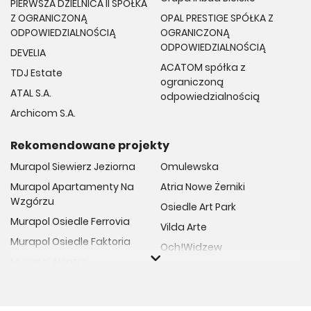
PIERWSZA DZIELNICA II SPÓŁKA
Z OGRANICZONĄ
OPAL PRESTIGE SPÓŁKA Z
ODPOWIEDZIALNOŚCIĄ
OGRANICZONĄ
ODPOWIEDZIALNOŚCIĄ
DEVELIA
ACATOM spółka z
TDJ Estate
ograniczoną
ATAL S.A.
odpowiedzialnością
Archicom S.A.
Rekomendowane projekty
Murapol Siewierz Jeziorna
Omulewska
Murapol Apartamenty Na
Atria Nowe Żerniki
Wzgórzu
Osiedle Art Park
Murapol Osiedle Ferrovia
Vilda Arte
Murapol Osiedle Faktoria
Och!Widzew
Murapol Aviator
Fuelda etap II
Murapol Osiedle Wolka
Osiedle Meiera
Murapol Trzy Lipki
Żabiniec Vita