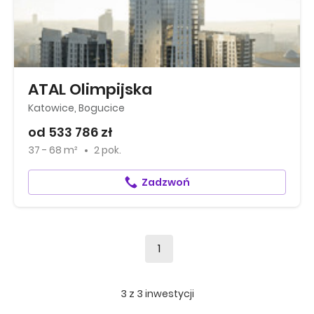
ATAL Olimpijska
Katowice, Bogucice
od 533 786 zł
37 - 68 m²
2 pok.
Zadzwoń
1
3
z
3
inwestycji