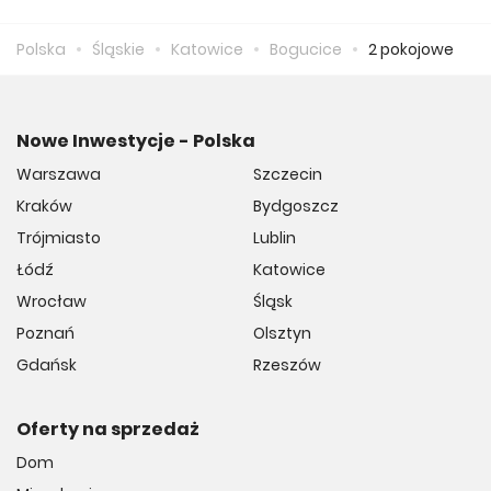
musimy zapłacić 14 468 zł.
Polska
Śląskie
Katowice
Bogucice
2 pokojowe
Nowe Inwestycje - Polska
Warszawa
Szczecin
Kraków
Bydgoszcz
Trójmiasto
Lublin
Łódź
Katowice
Wrocław
Śląsk
Poznań
Olsztyn
Gdańsk
Rzeszów
Oferty na sprzedaż
Dom