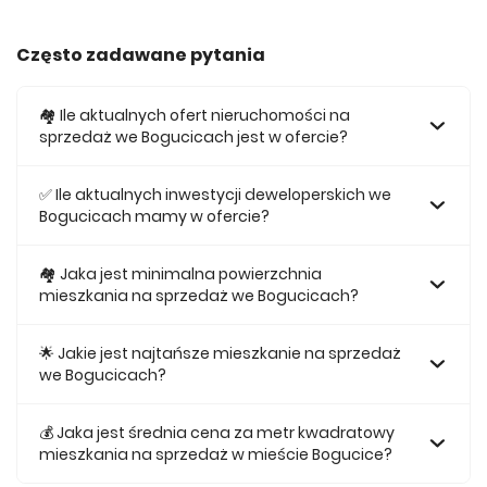
Często zadawane pytania
🏘️ Ile aktualnych ofert nieruchomości na
sprzedaż we Bogucicach jest w ofercie?
W ofercie posiadamy obecnie 787 mieszkań na sprzedaż
we Bogucicach.
✅ Ile aktualnych inwestycji deweloperskich we
Bogucicach mamy w ofercie?
Obecnie w ofercie posiadamy 3 inwestycji deweloperskich
we Bogucicach.
🏘 Jaka jest minimalna powierzchnia
mieszkania na sprzedaż we Bogucicach?
Najmniejsze mieszkanie dostępne na sprzedaż we
Bogucicach jest 25,21.
🌟 Jakie jest najtańsze mieszkanie na sprzedaż
we Bogucicach?
Najtańsze mieszkanie na sprzedaż we Bogucicach w
naszej ofercie kosztuje 376 138 zł.
💰 Jaka jest średnia cena za metr kwadratowy
mieszkania na sprzedaż w mieście Bogucice?
Średnio za m2 nowego mieszkania we Bogucicach