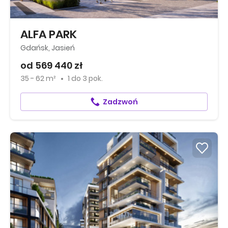
ALFA PARK
Gdańsk, Jasień
od 569 440 zł
35 - 62 m²
1
do
3 pok.
Zadzwoń