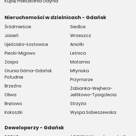
Kupię mieszkania Gdynia
Nieruchomości w dzielnicach - Gdańsk
Śródmieście
Siedlce
Jasień
Wrzeszcz
Ujeścisko-Łostowice
Aniołki
Piecki-Migowo
Letnica
Zaspa
Matarnia
Orunia Górna-Gdańsk
Młyniska
Południe
Przymorze
Brzeźno
Żabianka-Wejhera-
Oliwa
Jelitkowo-Tysiąclecia
Brętowo
Strzyża
Kokoszki
Wyspa Sobieszewska
Deweloperzy - Gdańsk