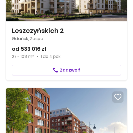
Leszczyńskich 2
Gdańsk, Zaspa
od 533 016 zł
27 - 108 m²
1
do
4 pok.
Zadzwoń