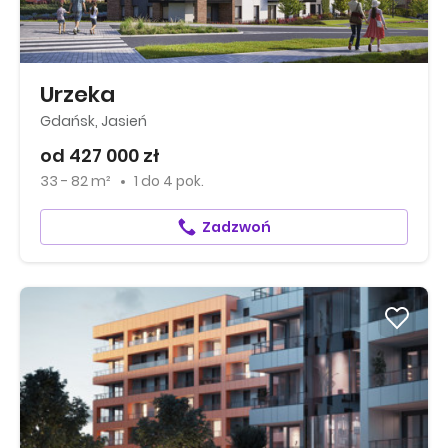
Urzeka
Gdańsk, Jasień
od 427 000 zł
33 - 82 m²
1
do
4 pok.
Zadzwoń