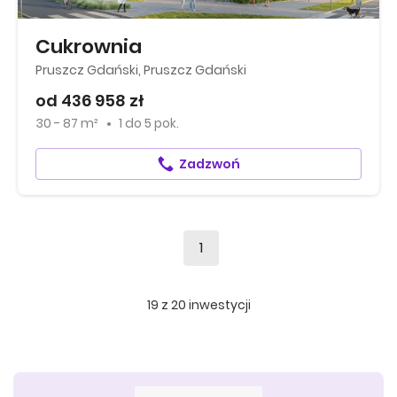
Cukrownia
Pruszcz Gdański, Pruszcz Gdański
od 436 958 zł
30 - 87 m²
1
do
5 pok.
Zadzwoń
1
19
z
20
inwestycji