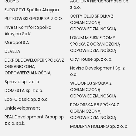
ROBYG
ACCIONA Nieruchomości Sp.
z o.o.
EURO STYL Spółka Akcyjna
3CITY CLUB SPÓŁKA Z
RUTKOWSKI GROUP SP. Z O.O.
OGRANICZONĄ
Invest Komfort Spółka
ODPOWIEDZIALNOŚCIĄ
Akcyjna Sp.K.
LOKUM MIEJSKIE DOMY
Murapol S.A.
SPÓŁKA Z OGRANICZONĄ
ODPOWIEDZIALNOŚCIĄ
DEVELIA
City House Sp. z o. o.
DEKPOL DEWELOPER SPÓŁKA Z
OGRANICZONĄ
Novisa Development Sp. z
ODPOWIEDZIALNOŚCIĄ
o.o.
Spravia sp. z o. o
WODOPÓJ SPÓŁKA Z
OGRANICZONĄ
DOMESTA Sp. z o.o.
ODPOWIEDZIALNOŚCIĄ
Eco-Classic Sp. z o.o
POMORSKA 68 SPÓŁKA Z
Unidevelopment
OGRANICZONĄ
REAL Development Group sp.
ODPOWIEDZIALNOŚCIĄ
z o.o. sp.k.
MODERNA HOLDING Sp. z o. o.