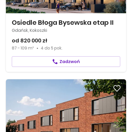
Osiedle Błoga Bysewska etap II
Gdańsk, Kokoszki
od 820 000 zł
87 - 109 m²
4
do
5 pok.
Zadzwoń