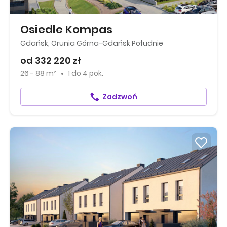
Osiedle Kompas
Gdańsk, Orunia Górna-Gdańsk Południe
od 332 220 zł
26 - 88 m²
1
do
4 pok.
Zadzwoń