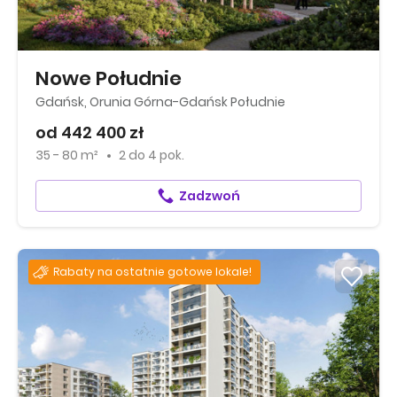
Nowe Południe
Gdańsk, Orunia Górna-Gdańsk Południe
od 442 400 zł
35 - 80 m²
2
do
4 pok.
Zadzwoń
Rabaty na ostatnie gotowe lokale!