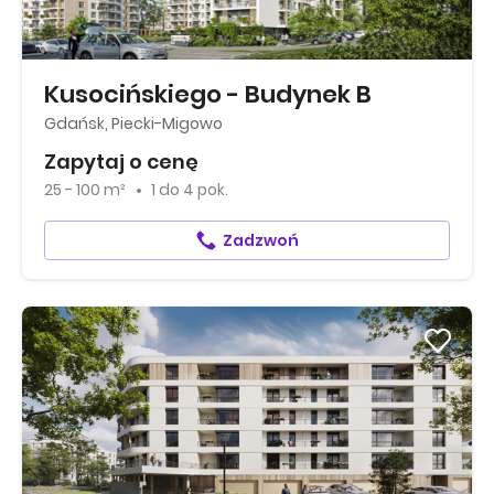
Kusocińskiego - Budynek B
Gdańsk, Piecki-Migowo
Zapytaj o cenę
25 - 100 m²
1
do
4 pok.
Zadzwoń