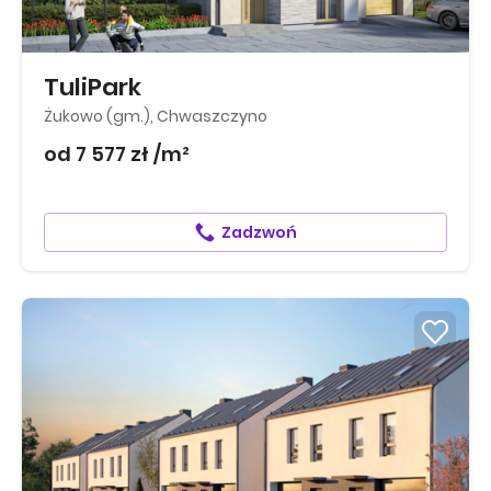
TuliPark
Żukowo (gm.), Chwaszczyno
od 7 577 zł /m²
Zadzwoń