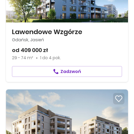
Lawendowe Wzgórze
Gdańsk, Jasień
od 409 000 zł
29 - 74 m²
1
do
4 pok.
Zadzwoń