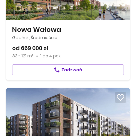
Nowa Wałowa
Gdańsk, Śródmieście
od 669 000 zł
33 - 121 m²
1
do
4 pok.
Zadzwoń