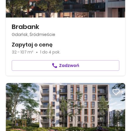
Brabank
Gdańsk, Śródmieście
Zapytaj o cenę
32 - 107 m²
1
do
4 pok.
Zadzwoń