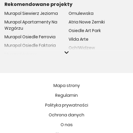
Rekomendowane projekty
Murapol Siewierz Jeziorna
Omulewska
Murapol Apartamenty Na
Atria Nowe Żerniki
Wzgórzu
Osiedle Art Park
Murapol Osiedle Ferrovia
Vilda Arte
Murapol Osiedle Faktoria
Och!Widzew
Murapol Aviator
Fuelda etap II
Murapol Osiedle Wolka
Osiedle Meiera
Murapol Trzy Lipki
Żabiniec Vita
Murapol Osiedle Filo
Rytm Mokotowa
Mapa strony
Murapol Osiedle Szafirove
Apartamenty ESENCJA II
Regulamin
Murapol Agosto
Kopernika 71
Polityka prywatności
Murapol Forum
Fort Natura Etap II
Murapol Primo
Ochrona danych
Osiedle Imbramowskie
Murapol Motivo
O nas
MIASTECZKO NOVA FALA
Murapol Helio