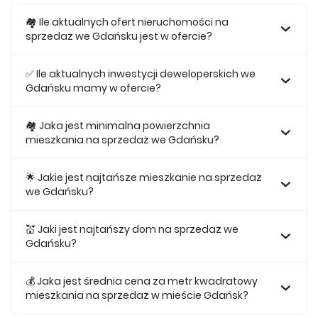
🏘️ Ile aktualnych ofert nieruchomości na
sprzedaż we Gdańsku jest w ofercie?
W ofercie posiadamy obecnie 775 mieszkań na sprzedaż
we Gdańsku.
✅ Ile aktualnych inwestycji deweloperskich we
Gdańsku mamy w ofercie?
Obecnie w ofercie posiadamy 20 inwestycji
deweloperskich we Gdańsku.
🏘 Jaka jest minimalna powierzchnia
mieszkania na sprzedaż we Gdańsku?
Najmniejsze mieszkanie dostępne na sprzedaż we
Gdańsku jest 25,53.
🌟 Jakie jest najtańsze mieszkanie na sprzedaż
we Gdańsku?
Najtańsze mieszkanie na sprzedaż we Gdańsku w naszej
ofercie kosztuje 332 220 zł.
💒 Jaki jest najtańszy dom na sprzedaż we
Gdańsku?
Najtańszy dom na sprzedaż we Gdańsku w naszej ofercie
kosztuje 1 599 000 zł.
💰 Jaka jest średnia cena za metr kwadratowy
mieszkania na sprzedaż w mieście Gdańsk?
Średnio za m2 nowego mieszkania we Gdańsku musimy