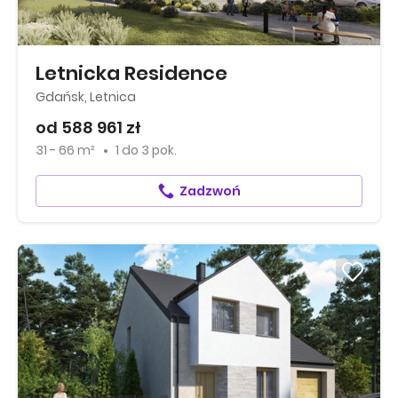
Letnicka Residence
Gdańsk, Letnica
od 588 961 zł
31 - 66 m²
1
do
3 pok.
Zadzwoń