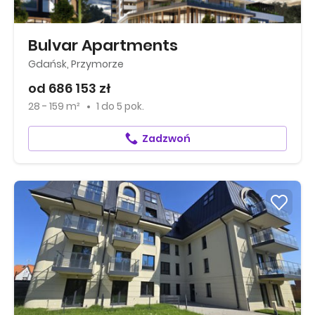
Bulvar Apartments
Gdańsk, Przymorze
od 686 153 zł
28 - 159 m²
1
do
5 pok.
Zadzwoń