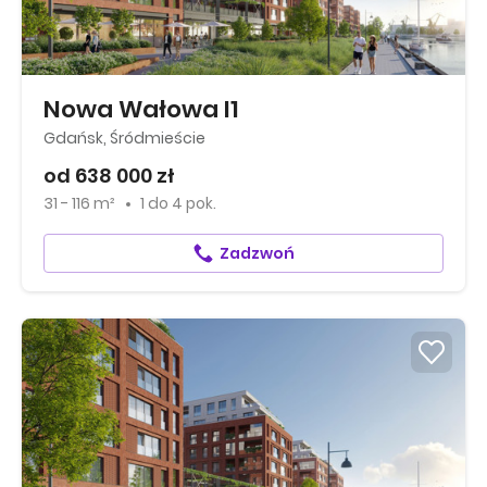
Nowa Wałowa I1
Gdańsk, Śródmieście
od 638 000 zł
31 - 116 m²
1
do
4 pok.
Zadzwoń