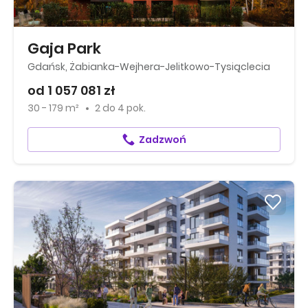
Gaja Park
Gdańsk, Żabianka-Wejhera-Jelitkowo-Tysiąclecia
od 1 057 081 zł
30 - 179 m²
2
do
4 pok.
Zadzwoń