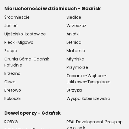
Nieruchomości w dzielnicach - Gdańsk
Śródmieście
Siedlce
Jasień
Wrzeszcz
Ujeścisko-Łostowice
Aniołki
Piecki-Migowo
Letnica
Zaspa
Matarnia
Orunia Górna-Gdańsk
Młyniska
Południe
Przymorze
Brzeźno
Żabianka-Wejhera-
Oliwa
Jelitkowo-Tysiąclecia
Brętowo
Strzyża
Kokoszki
Wyspa Sobieszewska
Deweloperzy - Gdańsk
ROBYG
REAL Development Group sp.
z o.o. sp.k.