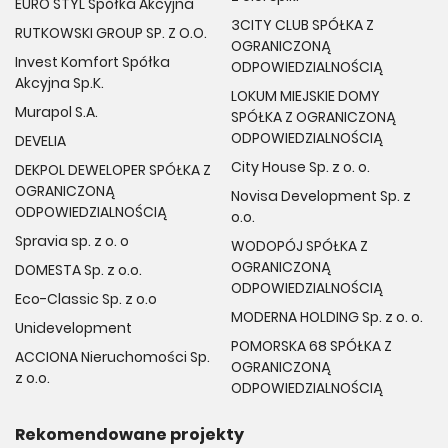
EURO STYL Spółka Akcyjna
3CITY CLUB SPÓŁKA Z
RUTKOWSKI GROUP SP. Z O.O.
OGRANICZONĄ
Invest Komfort Spółka
ODPOWIEDZIALNOŚCIĄ
Akcyjna Sp.K.
LOKUM MIEJSKIE DOMY
Murapol S.A.
SPÓŁKA Z OGRANICZONĄ
ODPOWIEDZIALNOŚCIĄ
DEVELIA
City House Sp. z o. o.
DEKPOL DEWELOPER SPÓŁKA Z
OGRANICZONĄ
Novisa Development Sp. z
ODPOWIEDZIALNOŚCIĄ
o.o.
Spravia sp. z o. o
WODOPÓJ SPÓŁKA Z
OGRANICZONĄ
DOMESTA Sp. z o.o.
ODPOWIEDZIALNOŚCIĄ
Eco-Classic Sp. z o.o
MODERNA HOLDING Sp. z o. o.
Unidevelopment
POMORSKA 68 SPÓŁKA Z
ACCIONA Nieruchomości Sp.
OGRANICZONĄ
z o.o.
ODPOWIEDZIALNOŚCIĄ
Rekomendowane projekty