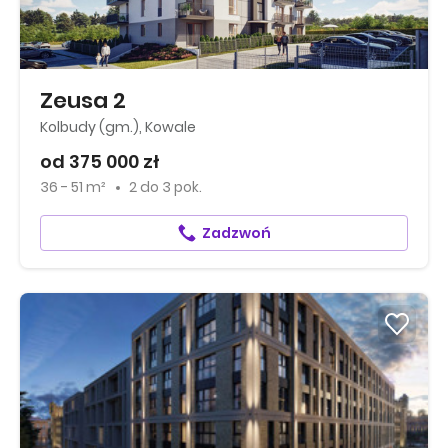
Zeusa 2
Kolbudy (gm.), Kowale
od 375 000 zł
36 - 51 m²
2
do
3 pok.
Zadzwoń