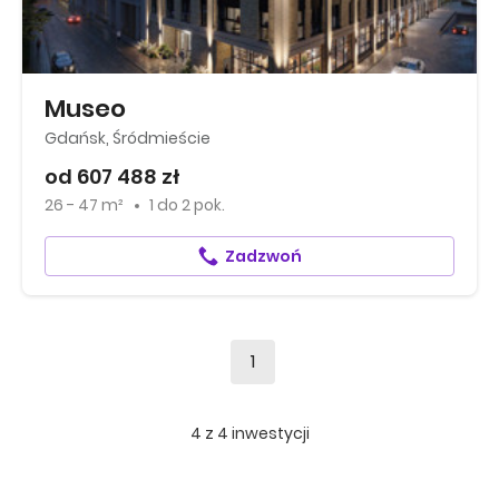
Museo
Gdańsk, Śródmieście
od 607 488 zł
26 - 47 m²
1
do
2 pok.
Zadzwoń
1
4
z
4
inwestycji