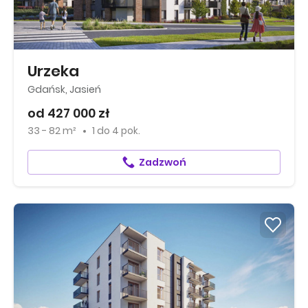
Urzeka
Gdańsk, Jasień
od 427 000 zł
33 - 82 m²
1
do
4 pok.
Zadzwoń