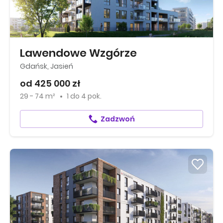
Lawendowe Wzgórze
Gdańsk, Jasień
od 425 000 zł
29 - 74 m²
1
do
4 pok.
Zadzwoń