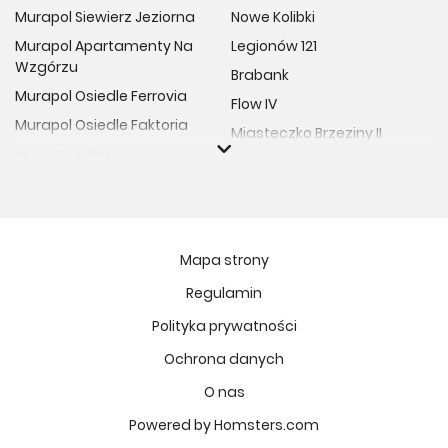
Murapol Siewierz Jeziorna
Nowe Kolibki
Murapol Apartamenty Na
Legionów 121
Wzgórzu
Brabank
Murapol Osiedle Ferrovia
Flow IV
Murapol Osiedle Faktoria
Miasteczko Brzeziny II
Murapol Aviator
M Bemowo
Murapol Osiedle Wolka
Moja Retkinia
Murapol Trzy Lipki
Przy Placu Wolności
Murapol Osiedle Filo
Miasto GDY
Mapa strony
Murapol Osiedle Szafirove
Niedziałkowskiego Park
Regulamin
Murapol Agosto
Och!Widzew
Polityka prywatności
Murapol Forum
MIASTECZKO NOVA FALA
Murapol Primo
Ochrona danych
Żywiecka Vita
Murapol Motivo
O nas
Osiedle Art Park
Murapol Helio
Apartamenty Krakowska
Powered by Homsters.com
Murapol Rivo