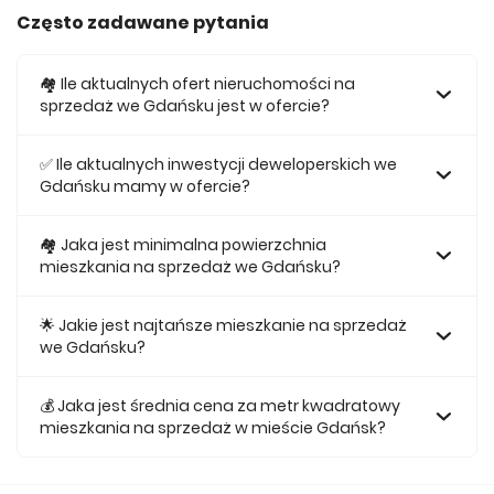
Często zadawane pytania
🏘️ Ile aktualnych ofert nieruchomości na
sprzedaż we Gdańsku jest w ofercie?
W ofercie posiadamy obecnie 271 mieszkań na sprzedaż
we Gdańsku.
✅ Ile aktualnych inwestycji deweloperskich we
Gdańsku mamy w ofercie?
Obecnie w ofercie posiadamy 4 inwestycji
deweloperskich we Gdańsku.
🏘 Jaka jest minimalna powierzchnia
mieszkania na sprzedaż we Gdańsku?
Najmniejsze mieszkanie dostępne na sprzedaż we
Gdańsku jest 26,26.
🌟 Jakie jest najtańsze mieszkanie na sprzedaż
we Gdańsku?
Najtańsze mieszkanie na sprzedaż we Gdańsku w naszej
ofercie kosztuje 375 000 zł.
💰 Jaka jest średnia cena za metr kwadratowy
mieszkania na sprzedaż w mieście Gdańsk?
Średnio za m2 nowego mieszkania we Gdańsku musimy
zapłacić 14 224 zł.