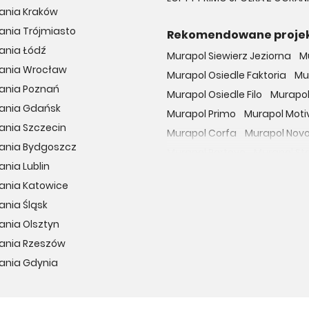
ania Kraków
ania Trójmiasto
Rekomendowane proje
ania Łódź
Murapol Siewierz Jeziorna
M
kania Wrocław
Murapol Osiedle Faktoria
Mu
kania Poznań
Murapol Osiedle Filo
Murapol
kania Gdańsk
Murapol Primo
Murapol Moti
ania Szczecin
Murapol Corfa
Murapol Nov
kania Bydgoszcz
Murapol Portovo
Murapol St
ania Lublin
Murapol MainPoint
Murapol 
ania Katowice
Murapol UniverCity
Murapol
ania Śląsk
Osiedle przy Malborskiej
Oso
ania Olsztyn
Dzielnica Mieszkaniowa Met
kania Rzeszów
Osiedle Wilno
29. Aleja
Apa
ania Gdynia
Osiedle Miedzyleska
Osiedl
Apartamenty nad Oławką
Hubska 100
Wille Biskupin
O