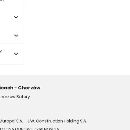
1 zł.
w
icach - Chorzów
horzów Batory
Murapol S.A.
J.W. Construction Holding S.A.
NICZONĄ ODPOWIEDZIALNOŚCIĄ