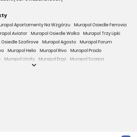
kty
urapol Apartamenty Na Wzgórzu
Murapol Osiedle Ferrovia
rapol Aviator
Murapol Osiedle Wolka
Murapol Trzy Lipki
 Osiedle Szafirove
Murapol Agosto
Murapol Forum
vo
Murapol Helio
Murapol Rivo
Murapol Prado
o
Murapol Urcity
Murapol Ergo
Murapol Scarpa
oczniova
Murapol GreenCity
Murapol LakeSide
Gardenia
Murapol Nowe Bogucice
Murapol RiverSide
 EcoOne
Osiedle Mieszkaniowe Górka Narodowa
bowicka 114
Osiedle Zielna
ro Zachód
Osiedle Bokserska 71
Osiedle Urbino
rtamenty nad Rzeką
Osiedle przy Ryżowej
Braniborska 80
e Harmonia
Apartamenty Literacka
Mokotów Sportowy
Apartamenty Park Matecznego
siedle Rapsodia
Apartamenty Beethovena