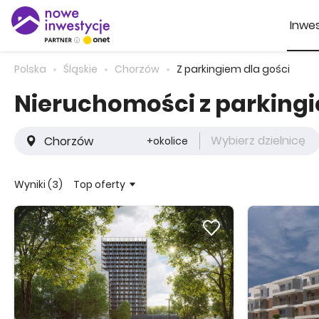
Inwes
Polska
Śląskie
Chorzów
Z parkingiem dla gości
Nieruchomości z parkingi
Wybierz dzielnicę
+okolice
Top oferty
Wyniki (3)