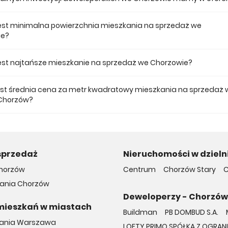
 ofercie posiadamy 3 inwestycji deweloperskich we Chorzowie.
jest minimalna powierzchnia mieszkania na sprzedaż we
ie?
ze mieszkanie dostępne na sprzedaż we Chorzowie jest 36,85.
 jest najtańsze mieszkanie na sprzedaż we Chorzowie?
 mieszkanie na sprzedaż we Chorzowie w naszej ofercie kosztuje 405 04
jest średnia cena za metr kwadratowy mieszkania na sprzedaż 
Chorzów?
a m2 nowego mieszkania we Chorzowie musimy zapłacić 9 461 zł.
sprzedaż
Nieruchomości w dzieln
horzów
Centrum
Chorzów Stary
C
ania Chorzów
Deweloperzy - Chorzów
mieszkań w miastach
Buildman
PB DOMBUD S.A.
kania Warszawa
LOFTY PRIMO SPÓŁKA Z OGRA