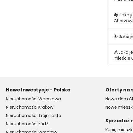
Obecnie w
🏘 Jaka 
Chorzow
Najmniejs
🌟 Jakie
Najtańsze
💰 Jaka 
mieście 
Średnio z
Nowe Inwestycje - Polska
Oferty na 
Nieruchomości Warszawa
Nowe dom C
Nieruchomości Kraków
Nowe mieszk
Nieruchomości Trójmiasto
Sprzedaż 
Nieruchomości Łódź
Kupię miesz
Nieruchomości Wrocław