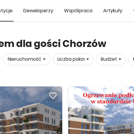
tycje
Deweloperzy
Współpraca
Artykuły
em dla gości Chorzów
Nieruchomość
Liczba pokoi
Budżet