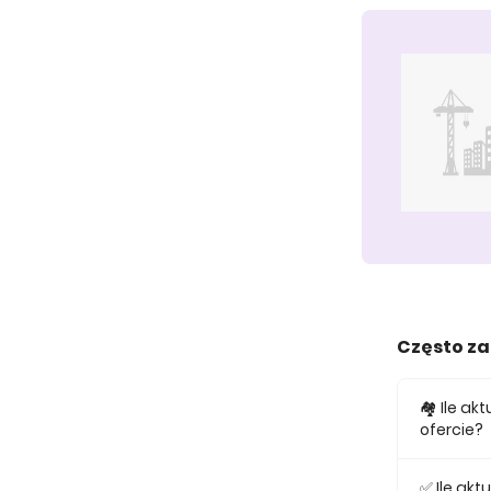
Często z
🏘️ Ile a
ofercie?
W ofercie
✅ Ile ak