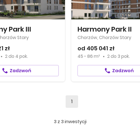
 Park III
Harmony Park II
horzów Stary
Chorzów, Chorzów Stary
1 zł
od 405 041 zł
2
do
4 pok.
45 - 86 m²
2
do
3 pok.
Zadzwoń
Zadzwoń
1
3
z
3
inwestycji