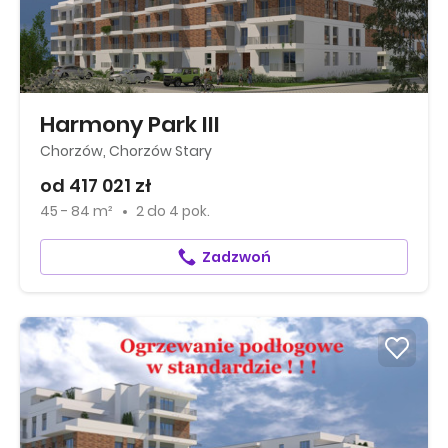
Harmony Park III
Chorzów, Chorzów Stary
od 417 021 zł
45 - 84 m²
2
do
4 pok.
Zadzwoń