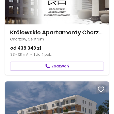
Królewskie Apartamenty Chorzów-Katowice
Chorzów, Centrum
od 438 343 zł
33 - 121 m²
1
do
4 pok.
Zadzwoń