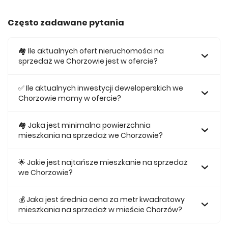
Często zadawane pytania
🏘️ Ile aktualnych ofert nieruchomości na
sprzedaż we Chorzowie jest w ofercie?
W ofercie posiadamy obecnie 283 mieszkań na sprzedaż
we Chorzowie.
✅ Ile aktualnych inwestycji deweloperskich we
Chorzowie mamy w ofercie?
Obecnie w ofercie posiadamy 6 inwestycji deweloperskich
we Chorzowie.
🏘 Jaka jest minimalna powierzchnia
mieszkania na sprzedaż we Chorzowie?
Najmniejsze mieszkanie dostępne na sprzedaż we
Chorzowie jest 28,61.
🌟 Jakie jest najtańsze mieszkanie na sprzedaż
we Chorzowie?
Najtańsze mieszkanie na sprzedaż we Chorzowie w naszej
ofercie kosztuje 283 239 zł.
💰 Jaka jest średnia cena za metr kwadratowy
mieszkania na sprzedaż w mieście Chorzów?
Średnio za m2 nowego mieszkania we Chorzowie musimy