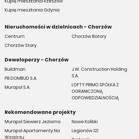
Kupię mieszkania Rzeszów
Kupię mieszkania Gdynia
Nieruchomości w dzielnicach - Chorzów
Centrum
Chorzów Batory
Chorzów Stary
Deweloperzy - Chorzów
Buildman
J.W. Construction Holding
S.A.
PB DOMBUD S.A.
LOFTY PRIMO SPÓŁKA Z
Murapol S.A.
OGRANICZONĄ
ODPOWIEDZIALNOŚCIĄ
Rekomendowane projekty
Murapol Siewierz Jeziorna
Nowe Kolibki
Murapol Apartamenty Na
Legionów 121
Wzgórzu