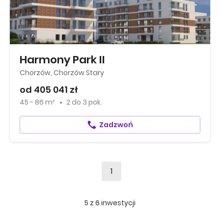
Harmony Park II
Chorzów, Chorzów Stary
od 405 041 zł
45 - 86 m²
2
do
3 pok.
Zadzwoń
1
5
z
6
inwestycji