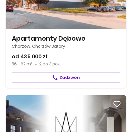
Apartamenty Dębowe
Chorzów, Chorzów Batory
od 435 000 zł
56 - 67 m²
2
do
3 pok.
Zadzwoń