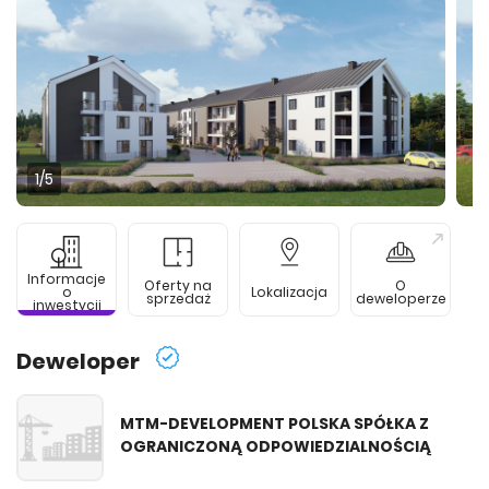
1
/5
Informacje
Oferty na
O
o
Lokalizacja
sprzedaż
deweloperze
inwestycji
Deweloper
MTM-DEVELOPMENT POLSKA SPÓŁKA Z
OGRANICZONĄ ODPOWIEDZIALNOŚCIĄ