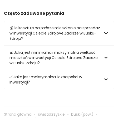
Często zadawane pytania
💰 Ile kosztuje najtańsze mieszkanie na sprzedaż
w inwestycji Osiedle Zdrojove Zacisze w Busku-
Zdroju?
Najtańsze mieszkanie na sprzedaż w tej inwestycji kosztuje
201 520 zł.
📊 Jaka jest minimalna i maksymalna wielkość
mieszkań w inwestycji Osiedle Zdrojove Zacisze
w Busku-Zdroju?
Największe mieszkanie na sprzedaż w inwestycji Osiedle
Zdrojove Zacisze w Busku-Zdroju posiada 70,02, natomiast
✅ Jaka jest maksymalna liczba pokoi w
najmniejsze mieszkanie ma metraż 25,19.
inwestycji?
Maksymalnie mieszkanie w inwestycji Osiedle Zdrojove
Zacisze w Busku-Zdroju posiada 3.
Strona główna
świętokrzyskie
buski (pow.)