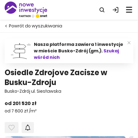
Powrót do wyszukiwania
Nasza platforma zawiera 1 inwestycje
w mieście Busko-Zdrój (gm.).
Szukaj
wśród nich
Osiedle Zdrojove Zacisze w
Busku-Zdroju
Busko-Zdrój ul. Siesławska
od 201 520 zł
od 7 600 zł /m²