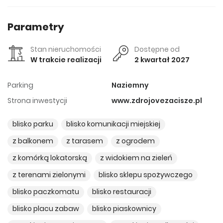
Parametry
Stan nieruchomości
Dostępne od
W trakcie realizacji
2 kwartał 2027
Parking
Naziemny
Strona inwestycji
www.zdrojovezacisze.pl
blisko parku
blisko komunikacji miejskiej
z balkonem
z tarasem
z ogrodem
z komórką lokatorską
z widokiem na zieleń
z terenami zielonymi
blisko sklepu spożywczego
blisko paczkomatu
blisko restauracji
blisko placu zabaw
blisko piaskownicy