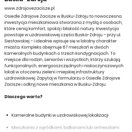
www.zdrojovezacisze.pl
Osiedle Zdrojove Zacisze w Busku-Zdroju to nowoczesna
inwestycja mieszkaniowa stworzona z myślą o osobach,
które cenią komfort, spokój i bliskość natury. Inwestycja
powstaje w uzdrowiskowej części Buska-Zdroju – przy ul.
Siesławskiej – i idealnie wpisuje się w lokalny charakter
miasta. Kompleks obejmuje 67 mieszkań w dwóch
kameralnych budynkach o trzech kondygnacjach. To
miejsce dla rodzin, seniorów i wszystkich, którzy szukają
funkcjonalnych, energooszczędnych i niskoczynszowych
lokali w otoczeniu zieleni i miejskiej infrastruktury
uzdrowiskowej. Zapytaj w formularzu o Osiedle Zdrojove
Zacisze i odkryj nowe mieszkania w Busku-Zdroju.
Dlaczego warto?
Kameralne budynki w uzdrowiskowej lokalizacji
Mieszkania z ogródkami, balkonami lub antresolami