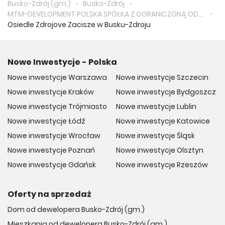
Busko-Zdrój (gm.)
Busko-Zdrój
MTM-DEVELOPMENT POLSKA SPÓŁKA Z OGRANICZONĄ ODPOWIEDZIALNOŚCIĄ
Osiedle Zdrojove Zacisze w Busku-Zdroju
Nowe Inwestycje - Polska
Nowe inwestycje Warszawa
Nowe inwestycje Szczecin
Nowe inwestycje Kraków
Nowe inwestycje Bydgoszcz
Nowe inwestycje Trójmiasto
Nowe inwestycje Lublin
Nowe inwestycje Łódź
Nowe inwestycje Katowice
Nowe inwestycje Wrocław
Nowe inwestycje Śląsk
Nowe inwestycje Poznań
Nowe inwestycje Olsztyn
Nowe inwestycje Gdańsk
Nowe inwestycje Rzeszów
Oferty na sprzedaż
Dom od dewelopera Busko-Zdrój (gm.)
Mieszkania od dewelopera Busko-Zdrój (gm.)