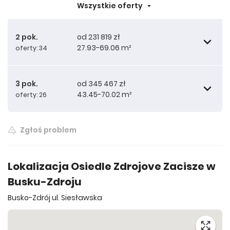
Wszystkie oferty
2 pok.
od 231 819 zł
27.93-69.06 m²
oferty: 34
3 pok.
od 345 467 zł
43.45-70.02 m²
oferty: 26
265 683 zł
32.01 m²
Zgłoś problem
300 038 zł
351 945 zł
36.59 m²
43.45 m²
Lokalizacja Osiedle Zdrojove Zacisze w
Busku-Zdroju
308 952 zł
361 880 zł
36.78 m²
43.60 m²
Busko-Zdrój ul. Siesławska