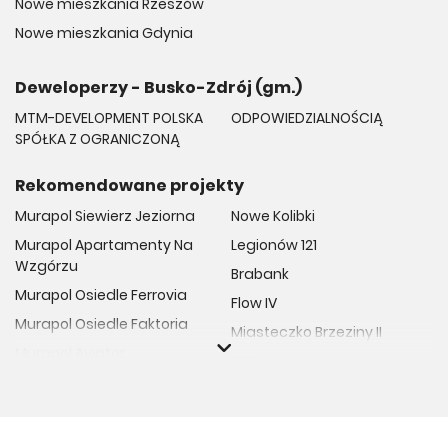
Nowe mieszkania Rzeszów
Nowe mieszkania Gdynia
Deweloperzy - Busko-Zdrój (gm.)
MTM-DEVELOPMENT POLSKA
ODPOWIEDZIALNOŚCIĄ
SPÓŁKA Z OGRANICZONĄ
Rekomendowane projekty
Murapol Siewierz Jeziorna
Nowe Kolibki
Murapol Apartamenty Na
Legionów 121
Wzgórzu
Brabank
Murapol Osiedle Ferrovia
Flow IV
Murapol Osiedle Faktoria
Miasteczko Brzeziny II
Murapol Aviator
M Bemowo
Murapol Osiedle Wolka
Moja Retkinia
Murapol Trzy Lipki
Przy Placu Wolności
Murapol Osiedle Filo
Miasto GDY