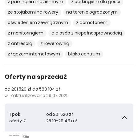
z parkingiem naziemnym
z parkingiem dla gości
ze stojakami na rowery
na terenie ogrodzonym
oświetleniem zewnętrznym
z domofonem
z monitoringiem
dla osób z niepełnosprawnością
z antresolą
z rowerownią
z łączem internetowym
blisko centrum
Oferty na sprzedaż
od 201 520 zł do 580 104 zł
Zaktualizowano
29.07.2025
1 pok.
od 201 520 zł
25.19-29.43 m²
oferty: 7