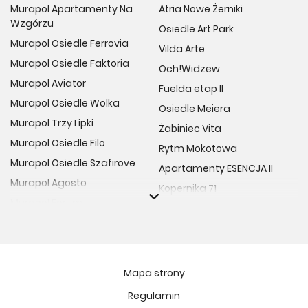
Murapol Apartamenty Na
Atria Nowe Żerniki
Wzgórzu
Osiedle Art Park
Murapol Osiedle Ferrovia
Vilda Arte
Murapol Osiedle Faktoria
Och!Widzew
Murapol Aviator
Fuelda etap II
Murapol Osiedle Wolka
Osiedle Meiera
Murapol Trzy Lipki
Żabiniec Vita
Murapol Osiedle Filo
Rytm Mokotowa
Murapol Osiedle Szafirove
Apartamenty ESENCJA II
Murapol Agosto
Kopernika 71
Murapol Forum
Fort Natura Etap II
Murapol Primo
Osiedle Imbramowskie
Murapol Motivo
MIASTECZKO NOVA FALA
Murapol Helio
Niedziałkowskiego Park
Mapa strony
Murapol Rivo
Ptasia Vita
Regulamin
Murapol Prado
Osiedle Lissa