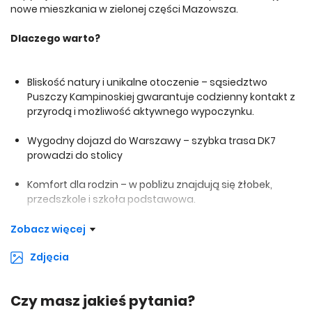
nowe mieszkania w zielonej części Mazowsza.
Dlaczego warto?
Bliskość natury i unikalne otoczenie – sąsiedztwo
Puszczy Kampinoskiej gwarantuje codzienny kontakt z
przyrodą i możliwość aktywnego wypoczynku.
Wygodny dojazd do Warszawy – szybka trasa DK7
prowadzi do stolicy
Komfort dla rodzin – w pobliżu znajdują się żłobek,
przedszkole i szkoła podstawowa.
Nowoczesne mieszkania o zróżnicowanych metrażach
Zobacz więcej
– od funkcjonalnych kawalerek po przestronne
Zdjęcia
mieszkania 4-pokojowe, z ogródkami lub balkonami.
Wyjątkowa strefa rekreacyjna – basen, kort tenisowy,
Czy masz jakieś pytania?
boisko do piłki plażowej oraz zielone alejki tworzą