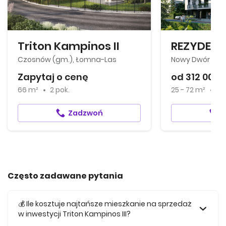
Triton Kampinos II
Czosnów (gm.), Łomna-Las
Nowy Dwór Maz
Zapytaj o cenę
od 312 000 z
66 m²
2 pok.
25 - 72 m²
1
d
Zadzwoń
Często zadawane pytania
💰 Ile kosztuje najtańsze mieszkanie na sprzedaż
w inwestycji Triton Kampinos III?