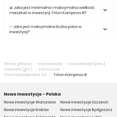
Najtańsze mieszkanie na sprzedaż w tej inwestycji kosztuje
299 000 zł.
📊 Jaka jest minimalna i maksymalna wielkość
mieszkań w inwestycji Triton Kampinos III?
Największe mieszkanie na sprzedaż w inwestycji Triton
Kampinos III posiada 75,34, natomiast najmniejsze
✅ Jaka jest maksymalna liczba pokoi w
mieszkanie ma metraż 25,75.
inwestycji?
Maksymalnie mieszkanie w inwestycji Triton Kampinos III
posiada 3.
Strona główna
mazowieckie
nowodworski (pow.)
Czosnów (gm.)
Łomna-Las
Triton Development S.A.
Triton Kampinos III
Nowe Inwestycje - Polska
Nowe inwestycje Warszawa
Nowe inwestycje Szczecin
Nowe inwestycje Kraków
Nowe inwestycje Bydgoszcz