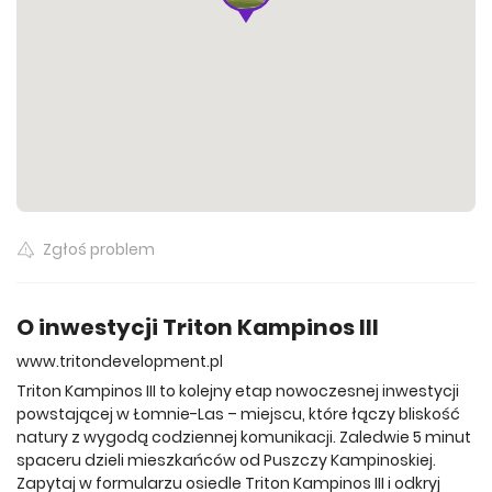
475 000 zł
41.02 m²
Wszystkie oferty
Zgłoś problem
O inwestycji Triton Kampinos III
www.tritondevelopment.pl
Triton Kampinos III to kolejny etap nowoczesnej inwestycji
powstającej w Łomnie-Las – miejscu, które łączy bliskość
natury z wygodą codziennej komunikacji. Zaledwie 5 minut
spaceru dzieli mieszkańców od Puszczy Kampinoskiej.
Zapytaj w formularzu osiedle Triton Kampinos III i odkryj