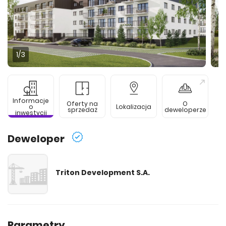
1
/3
Informacje
Oferty na
O
o
Lokalizacja
sprzedaż
deweloperze
inwestycji
Deweloper
Triton Development S.A.
Parametry