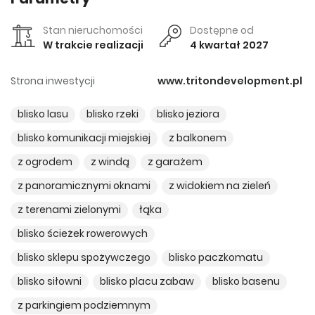
Stan nieruchomości
Dostępne od
W trakcie realizacji
4 kwartał 2027
Strona inwestycji
www.tritondevelopment.pl
blisko lasu
blisko rzeki
blisko jeziora
blisko komunikacji miejskiej
z balkonem
z ogrodem
z windą
z garażem
z panoramicznymi oknami
z widokiem na zieleń
z terenami zielonymi
łąka
blisko ścieżek rowerowych
blisko sklepu spożywczego
blisko paczkomatu
blisko siłowni
blisko placu zabaw
blisko basenu
z parkingiem podziemnym