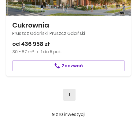
Cukrownia
Pruszcz Gdański, Pruszcz Gdański
od 436 958 zł
30 - 87 m²
1
do
5 pok.
Zadzwoń
1
9
z
10
inwestycji