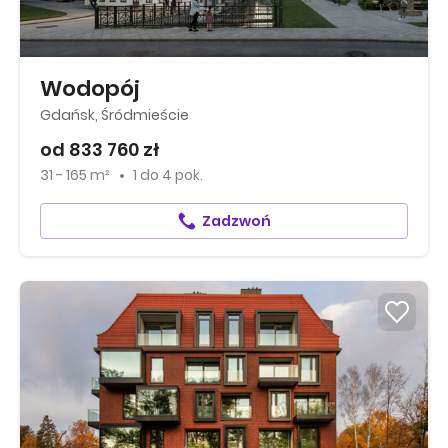
Wodopój
Gdańsk, Śródmieście
od 833 760 zł
31 - 165 m²
1
do
4 pok.
Zadzwoń