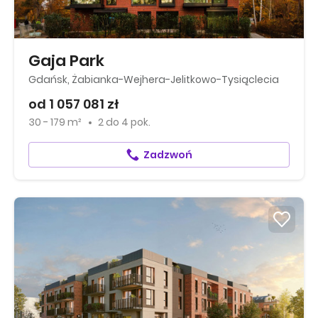
Gaja Park
Gdańsk, Żabianka-Wejhera-Jelitkowo-Tysiąclecia
od 1 057 081 zł
30 - 179 m²
2
do
4 pok.
Zadzwoń