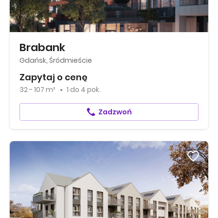
Brabank
Gdańsk, Śródmieście
Zapytaj o cenę
32 - 107 m²
1
do
4 pok.
Zadzwoń