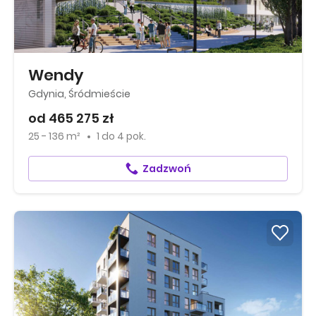
Wendy
Gdynia, Śródmieście
od 465 275 zł
25 - 136 m²
1
do
4 pok.
Zadzwoń