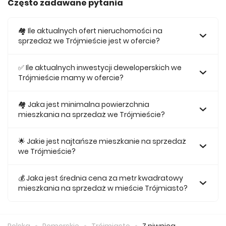
Często zadawane pytania
🏘️ Ile aktualnych ofert nieruchomości na
sprzedaż we Trójmieście jest w ofercie?
W ofercie posiadamy obecnie 361 mieszkań na sprzedaż
we Trójmieście.
✅ Ile aktualnych inwestycji deweloperskich we
Trójmieście mamy w ofercie?
Obecnie w ofercie posiadamy 10 inwestycji
deweloperskich we Trójmieście.
🏘 Jaka jest minimalna powierzchnia
mieszkania na sprzedaż we Trójmieście?
Najmniejsze mieszkanie dostępne na sprzedaż we
Trójmieście jest 25,15.
🌟 Jakie jest najtańsze mieszkanie na sprzedaż
we Trójmieście?
Najtańsze mieszkanie na sprzedaż we Trójmieście w naszej
ofercie kosztuje 425 000 zł.
💰 Jaka jest średnia cena za metr kwadratowy
mieszkania na sprzedaż w mieście Trójmiasto?
Średnio za m2 nowego mieszkania we Trójmieście musimy
zapłacić 22 132 zł.
Polska
Pomorskie
Trójmiasto
Z piwnicą