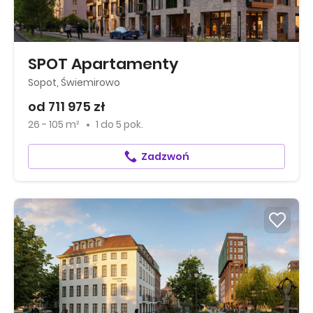
SPOT Apartamenty
Sopot, Świemirowo
od 711 975 zł
26 - 105 m²
1
do
5 pok.
Zadzwoń