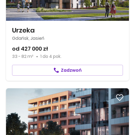
Urzeka
Gdańsk, Jasień
od 427 000 zł
33 - 82 m²
1
do
4 pok.
Zadzwoń