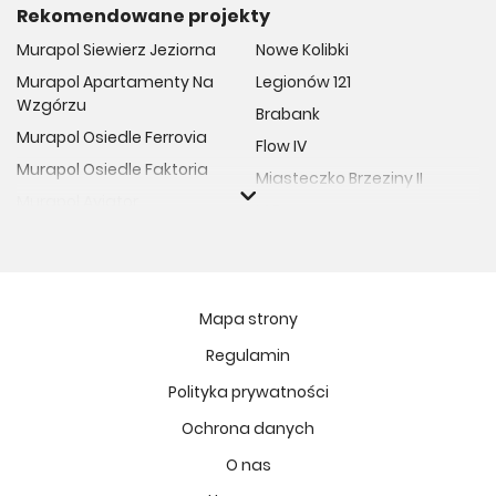
Rekomendowane projekty
Murapol Siewierz Jeziorna
Nowe Kolibki
Murapol Apartamenty Na
Legionów 121
Wzgórzu
Brabank
Murapol Osiedle Ferrovia
Flow IV
Murapol Osiedle Faktoria
Miasteczko Brzeziny II
Murapol Aviator
M Bemowo
Murapol Osiedle Wolka
Moja Retkinia
Murapol Trzy Lipki
Przy Placu Wolności
Murapol Osiedle Filo
Miasto GDY
Mapa strony
Murapol Osiedle Szafirove
Niedziałkowskiego Park
Regulamin
Murapol Agosto
Och!Widzew
Polityka prywatności
Murapol Forum
MIASTECZKO NOVA FALA
Murapol Primo
Ochrona danych
Żywiecka Vita
Murapol Motivo
O nas
Osiedle Art Park
Murapol Helio