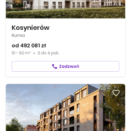
Kosynierów
Rumia
od 492 081 zł
51 - 92 m²
3
do
4 pok.
Zadzwoń