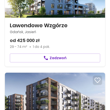
Lawendowe Wzgórze
Gdańsk, Jasień
od 425 000 zł
29 - 74 m²
1
do
4 pok.
Zadzwoń