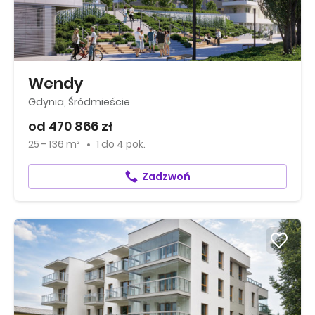
Wendy
Gdynia, Śródmieście
od 470 866 zł
25 - 136 m²
1
do
4 pok.
Zadzwoń