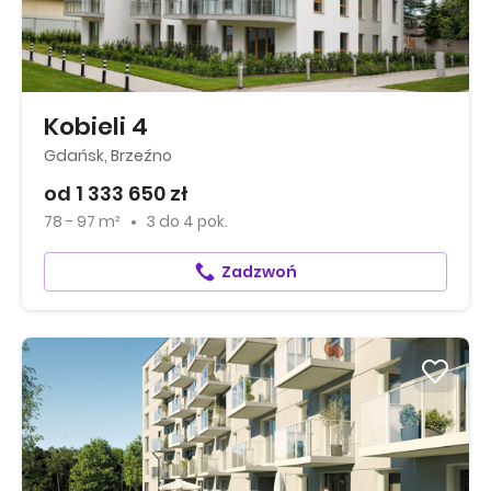
Kobieli 4
Gdańsk, Brzeźno
od 1 333 650 zł
78 - 97 m²
3
do
4 pok.
Zadzwoń