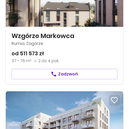
Wzgórze Markowca
Rumia, Zagórze
od 511 573 zł
37 - 76 m²
2
do
4 pok.
Zadzwoń