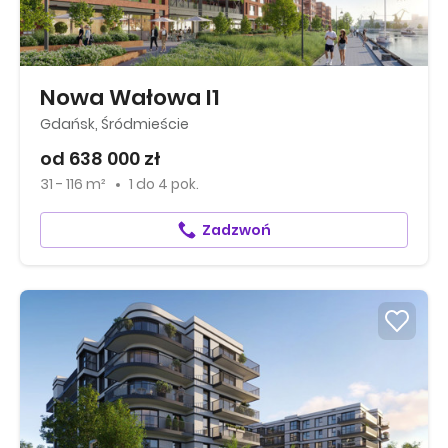
Nowa Wałowa I1
Gdańsk, Śródmieście
od 638 000 zł
31 - 116 m²
1
do
4 pok.
Zadzwoń