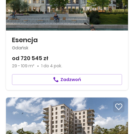
Esencja
Gdańsk
od 720 545 zł
29 - 109 m²
1
do
4 pok.
Zadzwoń