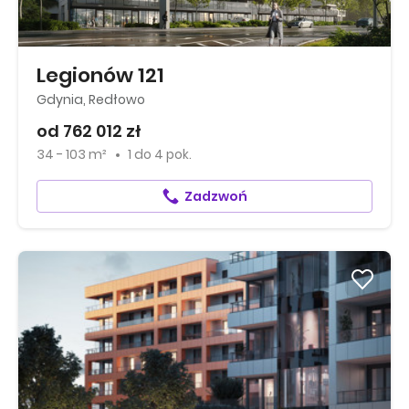
Legionów 121
Gdynia, Redłowo
od 762 012 zł
34 - 103 m²
1
do
4 pok.
Zadzwoń