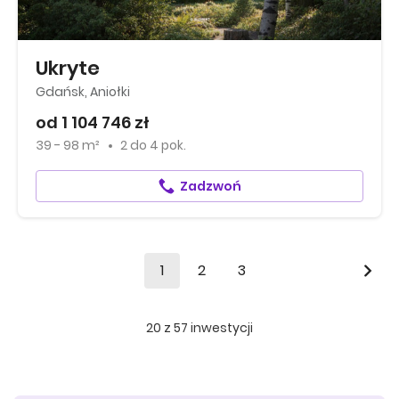
Ukryte
Gdańsk, Aniołki
od 1 104 746 zł
39 - 98 m²
2
do
4 pok.
Zadzwoń
1
2
3
20
z
57
inwestycji