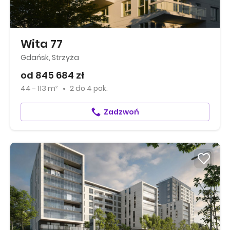
Wita 77
Gdańsk, Strzyża
od 845 684 zł
44 - 113 m²
2
do
4 pok.
Zadzwoń