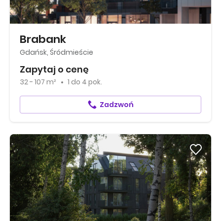
Brabank
Gdańsk, Śródmieście
Zapytaj o cenę
32 - 107 m²
1
do
4 pok.
Zadzwoń