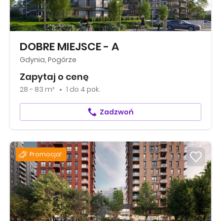
DOBRE MIEJSCE - A
Gdynia, Pogórze
Zapytaj o cenę
28 - 83 m²
1
do
4 pok.
Zadzwoń
Promocja!