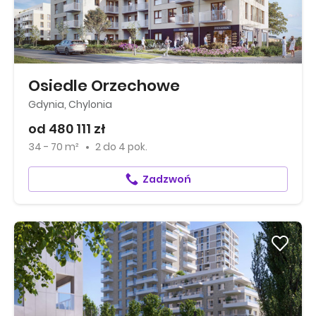
Osiedle Orzechowe
Gdynia, Chylonia
od 480 111 zł
34 - 70 m²
2
do
4 pok.
Zadzwoń