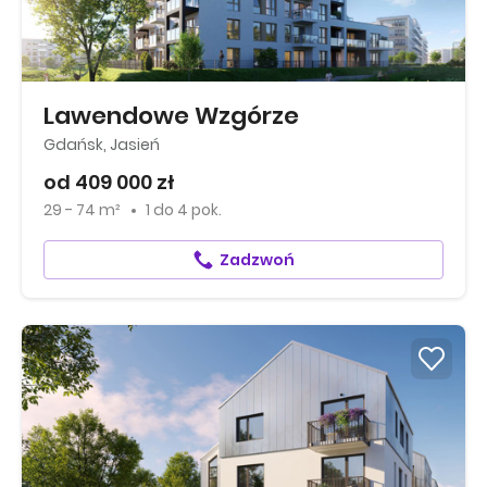
Lawendowe Wzgórze
Gdańsk, Jasień
od 409 000 zł
29 - 74 m²
1
do
4 pok.
Zadzwoń