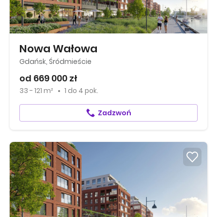
Nowa Wałowa
Gdańsk, Śródmieście
od 669 000 zł
33 - 121 m²
1
do
4 pok.
Zadzwoń