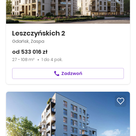
Leszczyńskich 2
Gdańsk, Zaspa
od 533 016 zł
27 - 108 m²
1
do
4 pok.
Zadzwoń