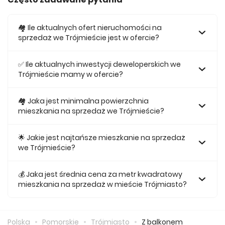
🏘️ Ile aktualnych ofert nieruchomości na
sprzedaż we Trójmieście jest w ofercie?
W ofercie posiadamy obecnie 3062 mieszkań na sprzedaż
we Trójmieście.
✅ Ile aktualnych inwestycji deweloperskich we
Trójmieście mamy w ofercie?
Obecnie w ofercie posiadamy 57 inwestycji
deweloperskich we Trójmieście.
🏘 Jaka jest minimalna powierzchnia
mieszkania na sprzedaż we Trójmieście?
Najmniejsze mieszkanie dostępne na sprzedaż we
Trójmieście jest 25,07.
🌟 Jakie jest najtańsze mieszkanie na sprzedaż
we Trójmieście?
Najtańsze mieszkanie na sprzedaż we Trójmieście w naszej
ofercie kosztuje 326 374 zł.
💰 Jaka jest średnia cena za metr kwadratowy
mieszkania na sprzedaż w mieście Trójmiasto?
Średnio za m2 nowego mieszkania we Trójmieście musimy
zapłacić 17 210 zł.
Polska
Pomorskie
Trójmiasto
Z balkonem