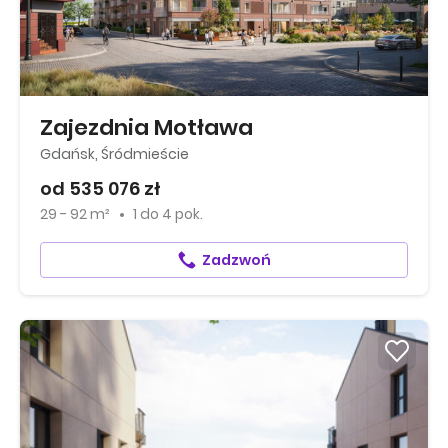
Zajezdnia Motława
Gdańsk, Śródmieście
od 535 076 zł
29 - 92 m²
1
do
4 pok.
Zadzwoń