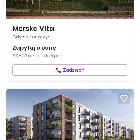
Morska Vita
Gdynia, Leszczynki
Zapytaj o cenę
33 - 112 m²
1
do
5 pok.
Zadzwoń