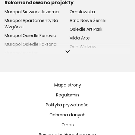
Rekomendowane projekty
Murapol Siewierz Jeziorna
Omulewska
Murapol Apartamenty Na
Atria Nowe Żerniki
Wzgórzu
Osiedle Art Park
Murapol Osiedle Ferrovia
Vilda Arte
Murapol Osiedle Faktoria
Och!Widzew
Murapol Aviator
Fuelda etap II
Murapol Osiedle Wolka
Osiedle Meiera
Murapol Trzy Lipki
Żabiniec Vita
Murapol Osiedle Filo
Rytm Mokotowa
Mapa strony
Murapol Osiedle Szafirove
Apartamenty ESENCJA II
Regulamin
Murapol Agosto
Kopernika 71
Polityka prywatności
Murapol Forum
Fort Natura Etap II
Murapol Primo
Ochrona danych
Osiedle Imbramowskie
Murapol Motivo
O nas
MIASTECZKO NOVA FALA
Murapol Helio
Niedziałkowskiego Park
Powered by Homsters.com