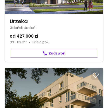
Urzeka
Gdańsk, Jasień
od 427 000 zł
33 - 82 m²
1
do
4 pok.
Zadzwoń