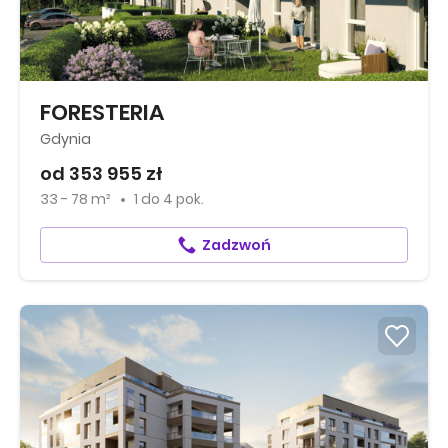
FORESTERIA
Gdynia
od 353 955 zł
33 - 78 m²
1
do
4 pok.
Zadzwoń