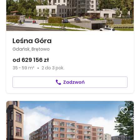
Leśna Góra
Gdańsk, Brętowo
od 629 156 zł
35 - 59 m²
2
do
3 pok.
Zadzwoń