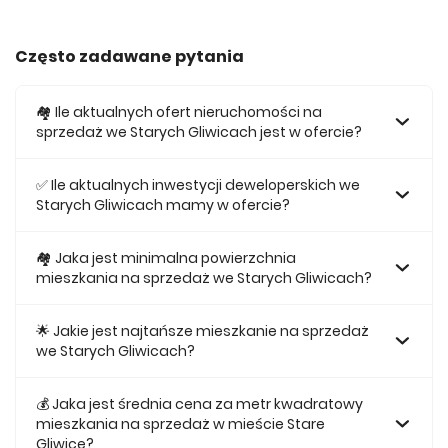
Często zadawane pytania
🏘️ Ile aktualnych ofert nieruchomości na
sprzedaż we Starych Gliwicach jest w ofercie?
W ofercie posiadamy obecnie 103 mieszkań na sprzedaż
we Starych Gliwicach.
✅ Ile aktualnych inwestycji deweloperskich we
Starych Gliwicach mamy w ofercie?
Obecnie w ofercie posiadamy 1 inwestycji deweloperskich
we Starych Gliwicach.
🏘 Jaka jest minimalna powierzchnia
mieszkania na sprzedaż we Starych Gliwicach?
Najmniejsze mieszkanie dostępne na sprzedaż we Starych
Gliwicach jest 26,62.
🌟 Jakie jest najtańsze mieszkanie na sprzedaż
we Starych Gliwicach?
Najtańsze mieszkanie na sprzedaż we Starych Gliwicach w
naszej ofercie kosztuje 314 116 zł.
💰 Jaka jest średnia cena za metr kwadratowy
mieszkania na sprzedaż w mieście Stare
Gliwice?