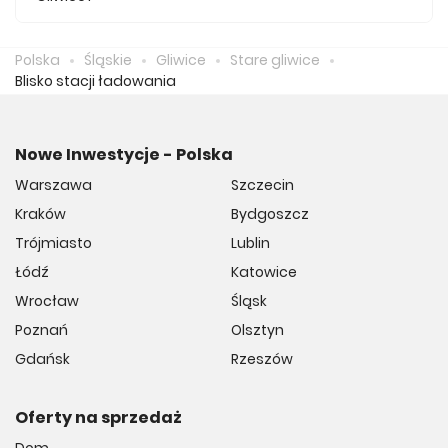
Średnio za m2 nowego mieszkania we Starych Gliwicach
musimy zapłacić 11 333 zł.
Polska
Śląskie
Gliwice
Stare gliwice
Blisko stacji ładowania
Nowe Inwestycje - Polska
Warszawa
Szczecin
Kraków
Bydgoszcz
Trójmiasto
Lublin
Łódź
Katowice
Wrocław
Śląsk
Poznań
Olsztyn
Gdańsk
Rzeszów
Oferty na sprzedaż