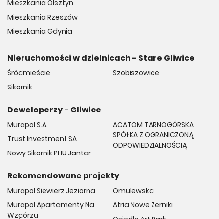
Mieszkania Olsztyn
Mieszkania Rzeszów
Mieszkania Gdynia
Nieruchomości w dzielnicach - Stare Gliwice
Śródmieście
Szobiszowice
Sikornik
Deweloperzy - Gliwice
Murapol S.A.
ACATOM TARNOGÓRSKA
SPÓŁKA Z OGRANICZONĄ
Trust Investment SA
ODPOWIEDZIALNOŚCIĄ
Nowy Sikornik PHU Jantar
Rekomendowane projekty
Murapol Siewierz Jeziorna
Omulewska
Murapol Apartamenty Na
Atria Nowe Żerniki
Wzgórzu