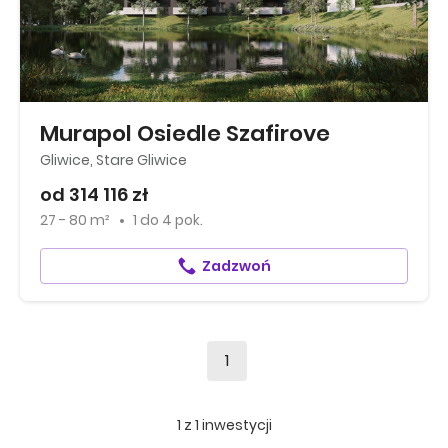
Murapol Osiedle Szafirove
Gliwice, Stare Gliwice
od 314 116 zł
27 - 80 m²
1
do
4 pok.
Zadzwoń
1
1
z
1
inwestycji