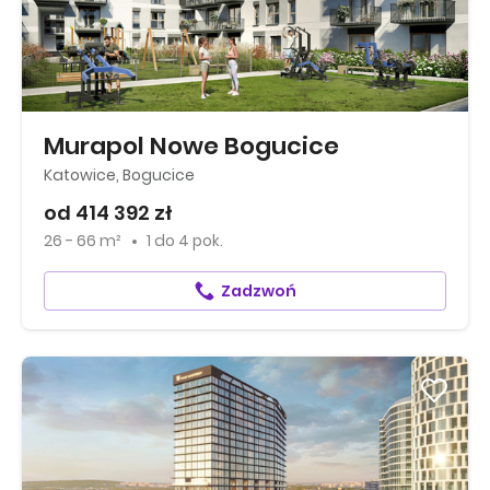
Murapol Nowe Bogucice
Katowice, Bogucice
od 414 392 zł
26 - 66 m²
1
do
4 pok.
Zadzwoń