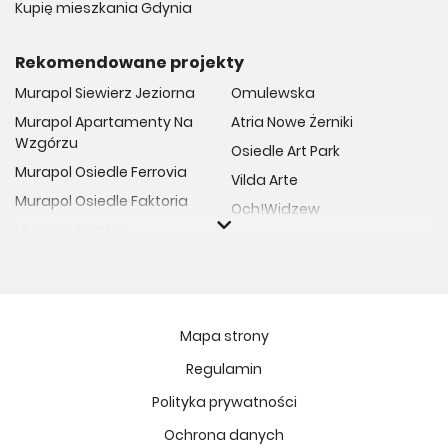
Kupię mieszkania Gdynia
Rekomendowane projekty
Murapol Siewierz Jeziorna
Omulewska
Murapol Apartamenty Na
Atria Nowe Żerniki
Wzgórzu
Osiedle Art Park
Murapol Osiedle Ferrovia
Vilda Arte
Murapol Osiedle Faktoria
Och!Widzew
Murapol Aviator
Fuelda etap II
Murapol Osiedle Wolka
Osiedle Meiera
Murapol Trzy Lipki
Żabiniec Vita
Murapol Osiedle Filo
Rytm Mokotowa
Mapa strony
Murapol Osiedle Szafirove
Apartamenty ESENCJA II
Regulamin
Murapol Agosto
Kopernika 71
Polityka prywatności
Murapol Forum
Fort Natura Etap II
Murapol Primo
Ochrona danych
Osiedle Imbramowskie