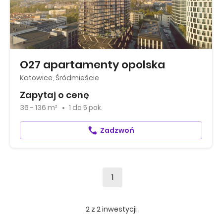
O27 apartamenty opolska
Katowice, Śródmieście
Zapytaj o cenę
36 - 136 m²
1
do
5 pok.
Zadzwoń
1
2
z
2
inwestycji