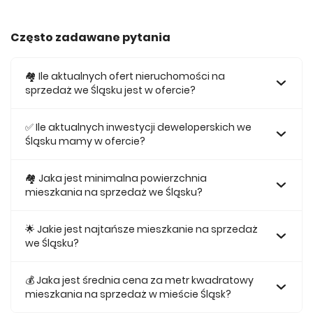
Często zadawane pytania
🏘️ Ile aktualnych ofert nieruchomości na
sprzedaż we Śląsku jest w ofercie?
W ofercie posiadamy obecnie 468 mieszkań na sprzedaż
we Śląsku.
✅ Ile aktualnych inwestycji deweloperskich we
Śląsku mamy w ofercie?
Obecnie w ofercie posiadamy 2 inwestycji deweloperskich
we Śląsku.
🏘 Jaka jest minimalna powierzchnia
mieszkania na sprzedaż we Śląsku?
Najmniejsze mieszkanie dostępne na sprzedaż we Śląsku
jest 25,94.
🌟 Jakie jest najtańsze mieszkanie na sprzedaż
we Śląsku?
Najtańsze mieszkanie na sprzedaż we Śląsku w naszej
ofercie kosztuje 414 392 zł.
💰 Jaka jest średnia cena za metr kwadratowy
mieszkania na sprzedaż w mieście Śląsk?