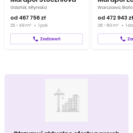
Gdańsk, Młyniska
Warszawa, Biało
od 467 756 zł
od 472 943 z
25 - 49 m²
1 pok.
26 - 60 m²
1
d
Zadzwoń
Z