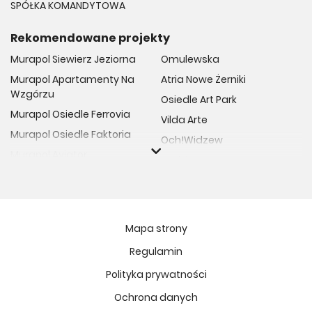
SPÓŁKA KOMANDYTOWA
Rekomendowane projekty
Murapol Siewierz Jeziorna
Omulewska
Murapol Apartamenty Na
Atria Nowe Żerniki
Wzgórzu
Osiedle Art Park
Murapol Osiedle Ferrovia
Vilda Arte
Murapol Osiedle Faktoria
Och!Widzew
Murapol Aviator
Fuelda etap II
Murapol Osiedle Wolka
Osiedle Meiera
Murapol Trzy Lipki
Żabiniec Vita
Murapol Osiedle Filo
Rytm Mokotowa
Mapa strony
Murapol Osiedle Szafirove
Apartamenty ESENCJA II
Regulamin
Murapol Agosto
Kopernika 71
Polityka prywatności
Murapol Forum
Fort Natura Etap II
Murapol Primo
Ochrona danych
Osiedle Imbramowskie