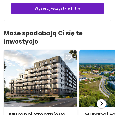
Wyzeruj wszystkie filtry
Może spodobają Ci się te
inwestycje
Murapol Stoczniova
Murapol E