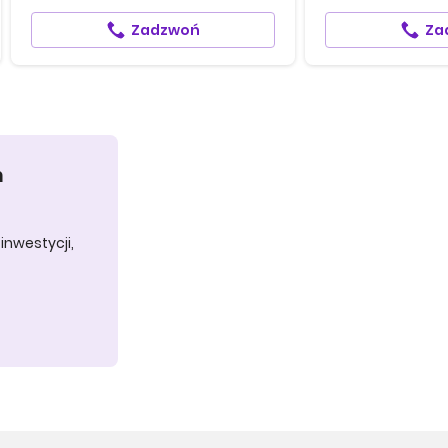
Zadzwoń
Za
h
inwestycji,