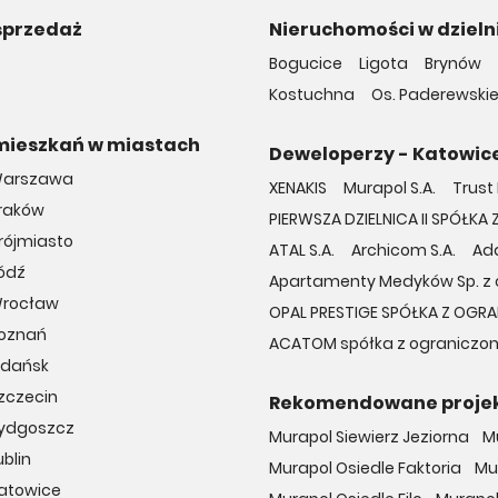
sprzedaż
Nieruchomości w dzieln
Bogucice
Ligota
Brynów
Kostuchna
Os. Paderewski
mieszkań w miastach
Deweloperzy - Katowic
Warszawa
XENAKIS
Murapol S.A.
Trust
Kraków
PIERWSZA DZIELNICA II SPÓŁ
rójmiasto
ATAL S.A.
Archicom S.A.
Ada
ódź
Apartamenty Medyków Sp. z o
Wrocław
OPAL PRESTIGE SPÓŁKA Z OG
Poznań
ACATOM spółka z ograniczon
Gdańsk
zczecin
Rekomendowane proje
Bydgoszcz
Murapol Siewierz Jeziorna
M
blin
Murapol Osiedle Faktoria
Mu
Katowice