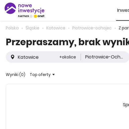
Inwes
Polska
Śląskie
Katowice
Piotrowice-ochojec
Z pa
Przepraszamy, brak wyn
Piotrowice-Ochojec
+okolice
Top oferty
Wyniki (0)
Sp