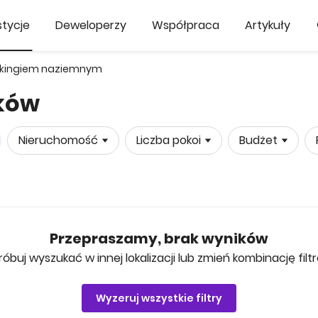
tycje
Deweloperzy
Współpraca
Artykuły
rkingiem naziemnym
ików
Nieruchomość
Liczba pokoi
Budżet
Przepraszamy, brak wyników
róbuj wyszukać w innej lokalizacji lub zmień kombinację filt
Wyzeruj wszystkie filtry