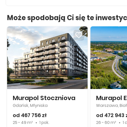
Może spodobają Ci się te inwestyc
Murapol Stoczniova
Murapol 
Gdańsk, Młyniska
Warszawa, Bia
od 467 756 zł
od 472 943 
25 - 49 m²
1 pok.
26 - 60 m²
1