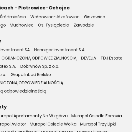
icach - Piotrowice-Ochojec
Śródmieście
Wełnowiec-Józefowiec
Giszowiec
ego - Muchowiec
Os. Tysiąclecia
Zawodzie
e
 Investment SA
Henniger Investment S.A.
KA Z OGRANICZONĄ ODPOWIEDZIALNOŚCIĄ
DEVELIA
TDJ Estate
tex S.A.
Dobrynów Sp. z o.o.
.o.
Grupa Inbud Bielsko
RANICZONĄ ODPOWIEDZIALNOŚCIĄ
ą odpowiedzialnością
kty
urapol Apartamenty Na Wzgórzu
Murapol Osiedle Ferrovia
rapol Aviator
Murapol Osiedle Wolka
Murapol Trzy Lipki