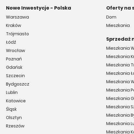
Nowe Inwestycje - Polska
Oferty na 
Warszawa
Dom
Kraków
Mieszkania
Trójmiasto
Sprzedaż 
Łódź
Mieszkania 
Wrocław
Mieszkania 
Poznań
Mieszkania T
Gdańsk
Mieszkania Ł
Szczecin
Mieszkania 
Bydgoszcz
Mieszkania 
Lublin
Mieszkania 
Katowice
Mieszkania S
Śląsk
Mieszkania 
Olsztyn
Mieszkania Lu
Rzeszów
Mieszkania 