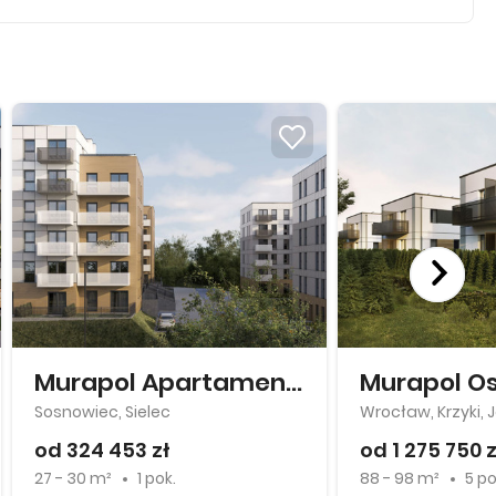
Murapol Apartamenty Na Wzgórzu
Sosnowiec, Sielec
Wrocław, Krzyki,
od 324 453 zł
od 1 275 750 z
27 - 30 m²
1 pok.
88 - 98 m²
5 po