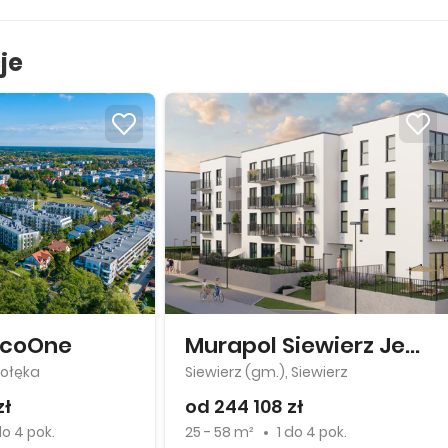
je
EcoOne
Murapol Siewierz Jeziorna
łołęka
Siewierz (gm.), Siewierz
zł
od 244 108 zł
do
4 pok.
25 - 58 m²
1
do
4 pok.