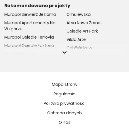
Rekomendowane projekty
Murapol Siewierz Jeziorna
Omulewska
Murapol Apartamenty Na
Atria Nowe Żerniki
Wzgórzu
Osiedle Art Park
Murapol Osiedle Ferrovia
Vilda Arte
Murapol Osiedle Faktoria
Och!Widzew
Murapol Aviator
Fuelda etap II
Murapol Osiedle Wolka
Osiedle Meiera
Murapol Trzy Lipki
Żabiniec Vita
Murapol Osiedle Filo
Rytm Mokotowa
Mapa strony
Murapol Osiedle Szafirove
Apartamenty ESENCJA II
Regulamin
Murapol Agosto
Kopernika 71
Polityka prywatności
Murapol Forum
Fort Natura Etap II
Murapol Primo
Ochrona danych
Osiedle Imbramowskie
Murapol Motivo
O nas
MIASTECZKO NOVA FALA