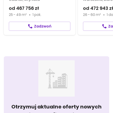
od 467 756 zł
od 472 943 z
25 - 49 m²
1 pok.
26 - 60 m²
1
d
Zadzwoń
Z
Otrzymuj aktualne oferty nowych