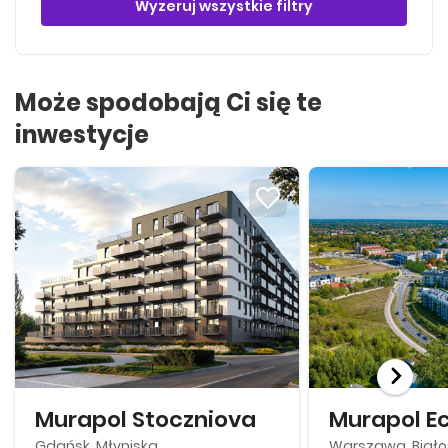
Wyzeruj wszystkie filtry
Może spodobają Ci się te
inwestycje
Murapol Stoczniova
Murapol E
Gdańsk, Młyniska
Warszawa, Biało