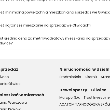
 ofercie posiadamy 1 inwestycji deweloperskich we Gliwicach.
jest minimalna powierzchnia mieszkania na sprzedaż we Gliwic
ze mieszkanie dostępne na sprzedaż we Gliwicach jest 28,12.
 jest najtańsze mieszkanie na sprzedaż we Gliwicach?
mieszkanie na sprzedaż we Gliwicach w naszej ofercie kosztuje 327 290
jest średnia cena za metr kwadratowy mieszkania na sprzedaż 
Gliwice?
a m2 nowego mieszkania we Gliwicach musimy zapłacić 10 392 zł.
sprzedaż
Nieruchomości w dzielni
iwice
Śródmieście
Sikornik
Stare
nia Gliwice
Deweloperzy - Gliwice
mieszkań w miastach
Murapol S.A.
Trust Investme
kania Warszawa
ACATOM TARNOGÓRSKA SPÓŁK
ania Kraków