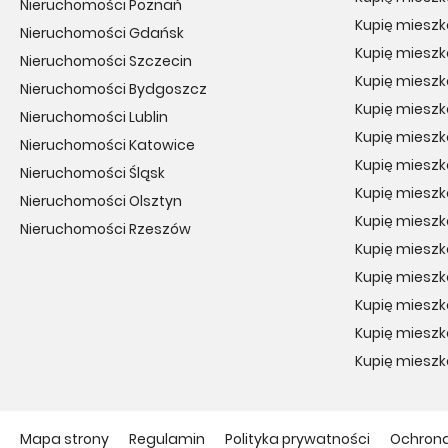
Nieruchomości Poznań
Kupię mieszk
Nieruchomości Gdańsk
Kupię mieszk
Nieruchomości Szczecin
Kupię miesz
Nieruchomości Bydgoszcz
Kupię miesz
Nieruchomości Lublin
Kupię miesz
Nieruchomości Katowice
Kupię mieszk
Nieruchomości Śląsk
Kupię miesz
Nieruchomości Olsztyn
Kupię mieszk
Nieruchomości Rzeszów
Kupię mieszk
Kupię mieszk
Kupię mieszk
Kupię miesz
Kupię mieszk
Mapa strony
Regulamin
Polityka prywatności
Ochron