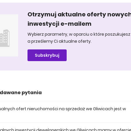
Otrzymuj aktualne oferty nowyc
inwestycji e-mailem
Wybierz parametry, w oparciu o które poszukujesz 
a prześlemy Ci aktualne oferty.
Subskrybuj
adawane pytania
ktualnych ofert nieruchomości na sprzedaż we Gliwicach jest w
 posiadamy obecnie 37 mieszkań na sprzedaż we Gliwicach.
tualnych inwestycji deweloperskich we Gliwicach mamy w oferci