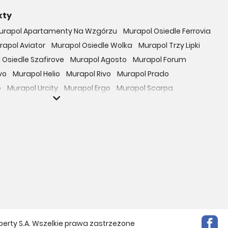
kty
urapol Apartamenty Na Wzgórzu
Murapol Osiedle Ferrovia
rapol Aviator
Murapol Osiedle Wolka
Murapol Trzy Lipki
 Osiedle Szafirove
Murapol Agosto
Murapol Forum
vo
Murapol Helio
Murapol Rivo
Murapol Prado
o
Murapol Urcity
Murapol Ergo
Murapol Scarpa
oczniova
Murapol GreenCity
Murapol LakeSide
Gardenia
Murapol Nowe Bogucice
Murapol RiverSide
 EcoOne
Osiedle Mieszkaniowe Górka Narodowa
bowicka 114
Osiedle Zielna
ro Zachód
Osiedle Bokserska 71
Osiedle Urbino
rtamenty nad Rzeką
Osiedle przy Ryżowej
Braniborska 80
e Harmonia
Apartamenty Literacka
Mokotów Sportowy
Apartamenty Park Matecznego
siedle Rapsodia
Apartamenty Beethovena
perty S.A. Wszelkie prawa zastrzeżone