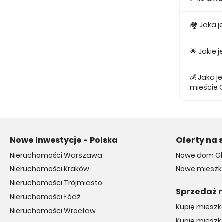
Obecnie w
🏘 Jaka 
Najmniejs
🌟 Jakie
Najtańsze 
💰 Jaka 
mieście 
Średnio z
Nowe Inwestycje - Polska
Oferty na 
Nieruchomości Warszawa
Nowe dom Gl
Nieruchomości Kraków
Nowe mieszka
Nieruchomości Trójmiasto
Sprzedaż 
Nieruchomości Łódź
Kupię miesz
Nieruchomości Wrocław
Kupię mieszk