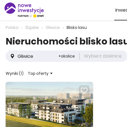
Inwes
Polska
Śląskie
Gliwice
Blisko lasu
Nieruchomości blisko lasu
Wybierz dzielnicę
+okolice
Top oferty
Wyniki (1)