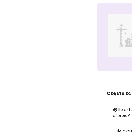
Często z
🏘️ Ile a
ofercie?
W ofercie
✅ Ile ak