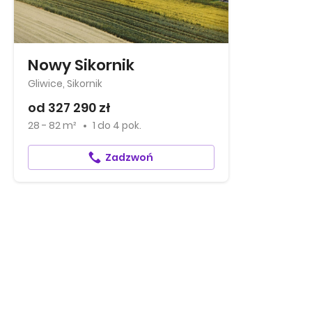
Nowy Sikornik
Gliwice, Sikornik
od 327 290 zł
28 - 82 m²
1
do
4 pok.
Zadzwoń