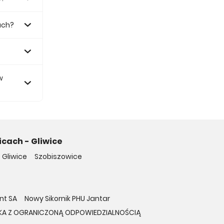
ach?
 zł.
w
cach - Gliwice
 Gliwice
Szobiszowice
nt SA
Nowy Sikornik PHU Jantar
A Z OGRANICZONĄ ODPOWIEDZIALNOŚCIĄ