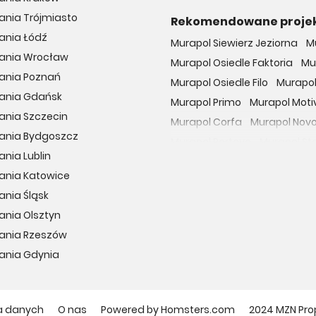
ania Trójmiasto
Rekomendowane proje
ania Łódź
Murapol Siewierz Jeziorna
M
kania Wrocław
Murapol Osiedle Faktoria
Mu
kania Poznań
Murapol Osiedle Filo
Murapol
kania Gdańsk
Murapol Primo
Murapol Moti
ania Szczecin
Murapol Corfa
Murapol Nov
kania Bydgoszcz
Murapol Portovo
Murapol St
ania Lublin
Murapol MainPoint
Murapol 
ania Katowice
Murapol UniverCity
Murapol
ania Śląsk
Osiedle przy Malborskiej
Oso
ania Olsztyn
Dzielnica Mieszkaniowa Met
kania Rzeszów
Osiedle Wilno
29. Aleja
Apa
ania Gdynia
Osiedle Miedzyleska
Osiedl
Apartamenty nad Oławką
Hubska 100
Wille Biskupin
O
a danych
O nas
Powered by Homsters.com
2024 MZN Pro