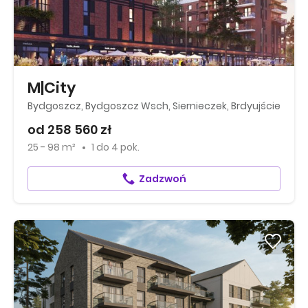
M|City
Bydgoszcz, Bydgoszcz Wsch, Siernieczek, Brdyujście
od 258 560 zł
25 - 98 m²
1
do
4 pok.
Zadzwoń