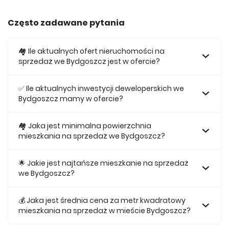
Często zadawane pytania
🏘️ Ile aktualnych ofert nieruchomości na
sprzedaż we Bydgoszcz jest w ofercie?
W ofercie posiadamy obecnie 222 mieszkań na sprzedaż
we Bydgoszcz.
✅ Ile aktualnych inwestycji deweloperskich we
Bydgoszcz mamy w ofercie?
Obecnie w ofercie posiadamy 5 inwestycji deweloperskich
we Bydgoszcz.
🏘 Jaka jest minimalna powierzchnia
mieszkania na sprzedaż we Bydgoszcz?
Najmniejsze mieszkanie dostępne na sprzedaż we
Bydgoszcz jest 25,39.
🌟 Jakie jest najtańsze mieszkanie na sprzedaż
we Bydgoszcz?
Najtańsze mieszkanie na sprzedaż we Bydgoszcz w naszej
ofercie kosztuje 258 560 zł.
💰 Jaka jest średnia cena za metr kwadratowy
mieszkania na sprzedaż w mieście Bydgoszcz?
Średnio za m2 nowego mieszkania we Bydgoszcz musimy