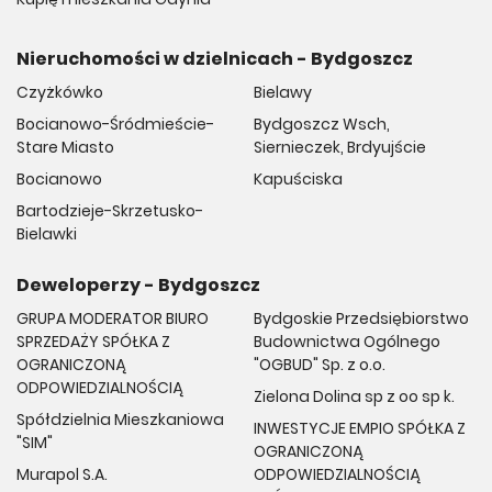
Nieruchomości w dzielnicach - Bydgoszcz
Czyżkówko
Bielawy
Bocianowo-Śródmieście-
Bydgoszcz Wsch,
Stare Miasto
Siernieczek, Brdyujście
Bocianowo
Kapuściska
Bartodzieje-Skrzetusko-
Bielawki
Deweloperzy - Bydgoszcz
GRUPA MODERATOR BIURO
Bydgoskie Przedsiębiorstwo
SPRZEDAŻY SPÓŁKA Z
Budownictwa Ogólnego
OGRANICZONĄ
"OGBUD" Sp. z o.o.
ODPOWIEDZIALNOŚCIĄ
Zielona Dolina sp z oo sp k.
Spółdzielnia Mieszkaniowa
INWESTYCJE EMPIO SPÓŁKA Z
"SIM"
OGRANICZONĄ
Murapol S.A.
ODPOWIEDZIALNOŚCIĄ