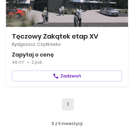
Tęczowy Zakątek etap XV
Bydgoszcz, Czyżkówko
Zapytaj o cenę
46 m²
2 pok.
Zadzwoń
1
5
z
5
inwestycji