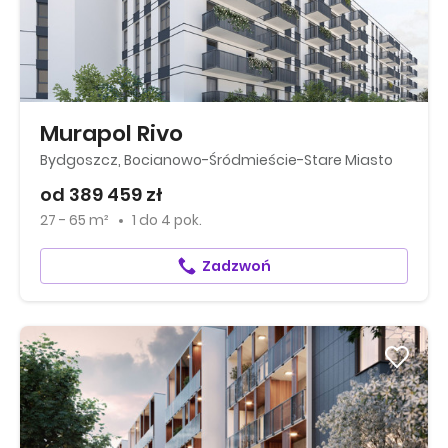
Murapol Rivo
Bydgoszcz, Bocianowo-Śródmieście-Stare Miasto
od 389 459 zł
27 - 65 m²
1
do
4 pok.
Zadzwoń