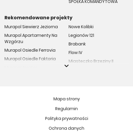
SPÓŁKA KOMANDYTOWA
Rekomendowane projekty
Murapol Siewierz Jeziorna
Nowe Kolibki
Murapol Apartamenty Na
Legionów 121
Wzgórzu
Brabank
Murapol Osiedle Ferrovia
Flow IV
Murapol Osiedle Faktoria
Miasteczko Brzeziny II
Murapol Aviator
M Bemowo
Murapol Osiedle Wolka
Moja Retkinia
Murapol Trzy Lipki
Przy Placu Wolności
Murapol Osiedle Filo
Miasto GDY
Mapa strony
Murapol Osiedle Szafirove
Niedziałkowskiego Park
Regulamin
Murapol Agosto
Och!Widzew
Polityka prywatności
Murapol Forum
MIASTECZKO NOVA FALA
Murapol Primo
Ochrona danych
Żywiecka Vita