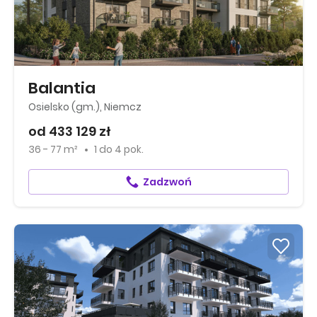
Balantia
Osielsko (gm.), Niemcz
od 433 129 zł
36 - 77 m²
1
do
4 pok.
Zadzwoń