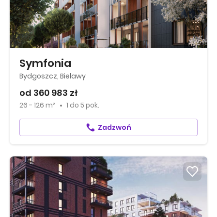
Symfonia
Bydgoszcz, Bielawy
od 360 983 zł
26 - 126 m²
1
do
5 pok.
Zadzwoń