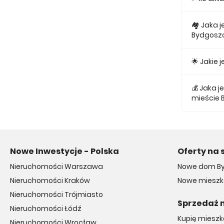
Obecnie w
🏘 Jaka 
Bydgosz
Najmniejs
🌟 Jakie
Najtańsze 
💰 Jaka 
mieście 
Średnio z
Nowe Inwestycje - Polska
Oferty na 
Nieruchomości Warszawa
Nowe dom B
Nieruchomości Kraków
Nowe mieszk
Nieruchomości Trójmiasto
Sprzedaż 
Nieruchomości Łódź
Kupię miesz
Nieruchomości Wrocław