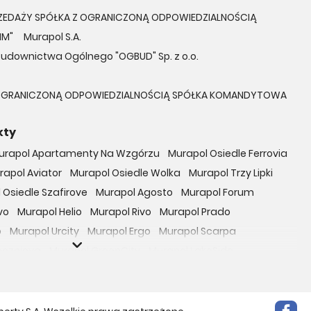
ZEDAŻY SPÓŁKA Z OGRANICZONĄ ODPOWIEDZIALNOŚCIĄ
IM"
Murapol S.A.
Budownictwa Ogólnego "OGBUD" Sp. z o.o.
Z OGRANICZONĄ ODPOWIEDZIALNOŚCIĄ SPÓŁKA KOMANDYTOWA
kty
urapol Apartamenty Na Wzgórzu
Murapol Osiedle Ferrovia
rapol Aviator
Murapol Osiedle Wolka
Murapol Trzy Lipki
 Osiedle Szafirove
Murapol Agosto
Murapol Forum
vo
Murapol Helio
Murapol Rivo
Murapol Prado
o
Murapol Urcity
Murapol Ergo
Murapol Scarpa
oczniova
Murapol GreenCity
Murapol LakeSide
Gardenia
Murapol Nowe Bogucice
Murapol RiverSide
 EcoOne
Osiedle Mieszkaniowe Górka Narodowa
bowicka 114
Osiedle Zielna