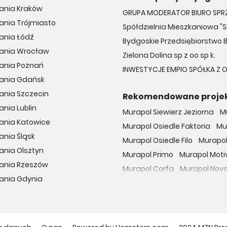
ania Kraków
GRUPA MODERATOR BIURO SPR
ania Trójmiasto
Spółdzielnia Mieszkaniowa "S
ania Łódź
Bydgoskie Przedsiębiorstwo 
kania Wrocław
Zielona Dolina sp z oo sp k.
kania Poznań
INWESTYCJE EMPIO SPÓŁKA 
kania Gdańsk
ania Szczecin
Rekomendowane proje
ania Lublin
Murapol Siewierz Jeziorna
M
ania Katowice
Murapol Osiedle Faktoria
Mu
ania Śląsk
Murapol Osiedle Filo
Murapol
ania Olsztyn
Murapol Primo
Murapol Moti
kania Rzeszów
Murapol Corfa
Murapol Nov
ania Gdynia
Murapol Portovo
Murapol St
Murapol MainPoint
Murapol 
Murapol UniverCity
Murapol
Osiedle przy Malborskiej
Oso