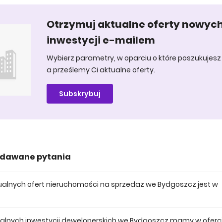
Otrzymuj aktualne oferty nowyc
inwestycji e-mailem
Wybierz parametry, w oparciu o które poszukujesz 
a prześlemy Ci aktualne oferty.
Subskrybuj
adawane pytania
ktualnych ofert nieruchomości na sprzedaż we Bydgoszcz jest w
 posiadamy obecnie 116 mieszkań na sprzedaż we Bydgoszcz.
tualnych inwestycji deweloperskich we Bydgoszcz mamy w oferc