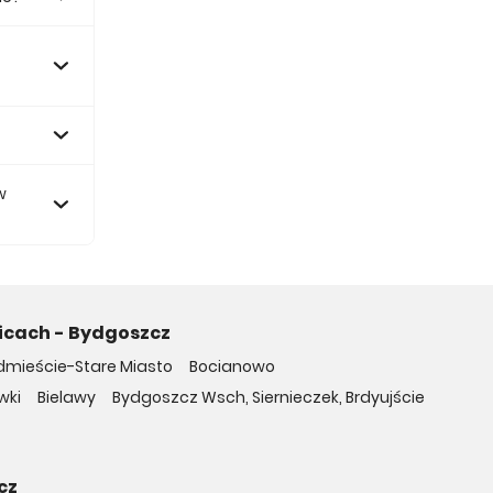
 zł.
w
icach - Bydgoszcz
mieście-Stare Miasto
Bocianowo
wki
Bielawy
Bydgoszcz Wsch, Siernieczek, Brdyujście
cz