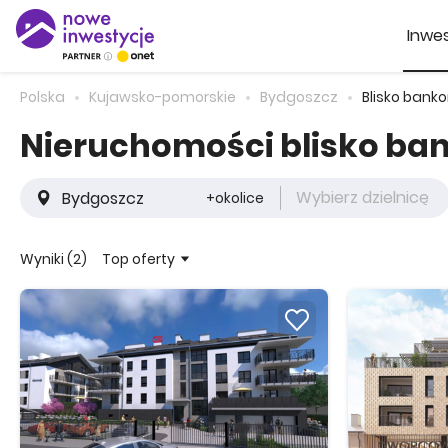
Inwes
Polska
Kujawsko-pomorskie
Bydgoszcz
Blisko bank
Nieruchomości blisko b
Wybierz dzielnicę
+okolice
Top oferty
Wyniki (2)