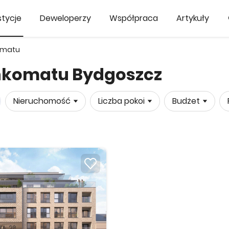
tycje
Deweloperzy
Współpraca
Artykuły
omatu
ankomatu Bydgoszcz
Nieruchomość
Liczba pokoi
Budżet