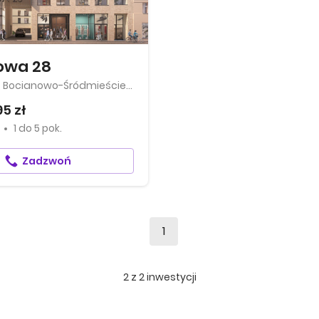
owa 28
Bydgoszcz, Bocianowo-Śródmieście-Stare Miasto
95 zł
1
do
5 pok.
Zadzwoń
1
2
z
2
inwestycji