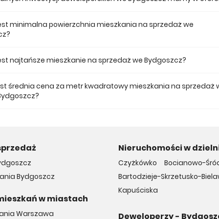
 ofercie posiadamy 2 inwestycji deweloperskich we Bydgoszcz.
jest minimalna powierzchnia mieszkania na sprzedaż we
cz?
ze mieszkanie dostępne na sprzedaż we Bydgoszcz jest 30,39.
 jest najtańsze mieszkanie na sprzedaż we Bydgoszcz?
mieszkanie na sprzedaż we Bydgoszcz w naszej ofercie kosztuje 319 095
jest średnia cena za metr kwadratowy mieszkania na sprzedaż 
Bydgoszcz?
a m2 nowego mieszkania we Bydgoszcz musimy zapłacić 10 435 zł.
sprzedaż
Nieruchomości w dzieln
ydgoszcz
Czyżkówko
Bocianowo-Śród
ania Bydgoszcz
Bartodzieje-Skrzetusko-Biela
Kapuściska
mieszkań w miastach
kania Warszawa
Deweloperzy - Bydgosz