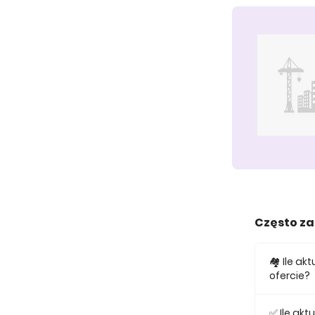
Często z
🏘️ Ile a
ofercie?
W ofercie
✅ Ile ak