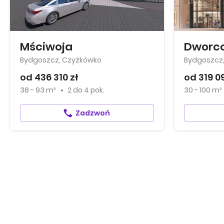
Mściwoja
Dworc
Bydgoszcz, Czyżkówko
od 436 310 zł
od 319 0
38 - 93 m²
2
do
4 pok.
30 - 100 m²
Zadzwoń