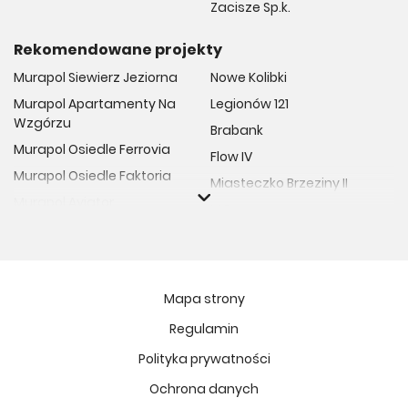
Zacisze Sp.k.
Rekomendowane projekty
Murapol Siewierz Jeziorna
Nowe Kolibki
Murapol Apartamenty Na
Legionów 121
Wzgórzu
Brabank
Murapol Osiedle Ferrovia
Flow IV
Murapol Osiedle Faktoria
Miasteczko Brzeziny II
Murapol Aviator
M Bemowo
Murapol Osiedle Wolka
Moja Retkinia
Murapol Trzy Lipki
Przy Placu Wolności
Murapol Osiedle Filo
Miasto GDY
Mapa strony
Murapol Osiedle Szafirove
Niedziałkowskiego Park
Regulamin
Murapol Agosto
Och!Widzew
Polityka prywatności
Murapol Forum
MIASTECZKO NOVA FALA
Murapol Primo
Ochrona danych
Żywiecka Vita