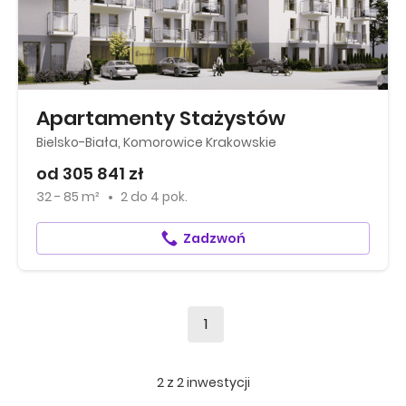
Apartamenty Stażystów
Bielsko-Biała, Komorowice Krakowskie
od 305 841 zł
32 - 85 m²
2
do
4 pok.
Zadzwoń
1
2
z
2
inwestycji