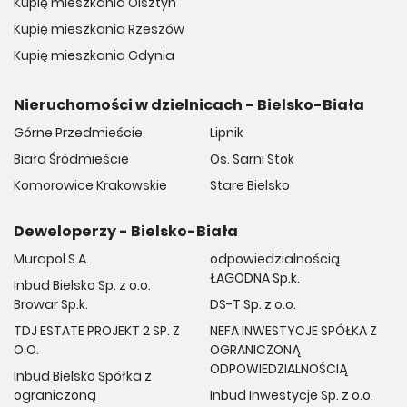
Kupię mieszkania Olsztyn
Kupię mieszkania Rzeszów
Kupię mieszkania Gdynia
Nieruchomości w dzielnicach - Bielsko-Biała
Górne Przedmieście
Lipnik
Biała Śródmieście
Os. Sarni Stok
Komorowice Krakowskie
Stare Bielsko
Deweloperzy - Bielsko-Biała
Murapol S.A.
odpowiedzialnością
ŁAGODNA Sp.k.
Inbud Bielsko Sp. z o.o.
Browar Sp.k.
DS-T Sp. z o.o.
TDJ ESTATE PROJEKT 2 SP. Z
NEFA INWESTYCJE SPÓŁKA Z
O.O.
OGRANICZONĄ
ODPOWIEDZIALNOŚCIĄ
Inbud Bielsko Spółka z
ograniczoną
Inbud Inwestycje Sp. z o.o.