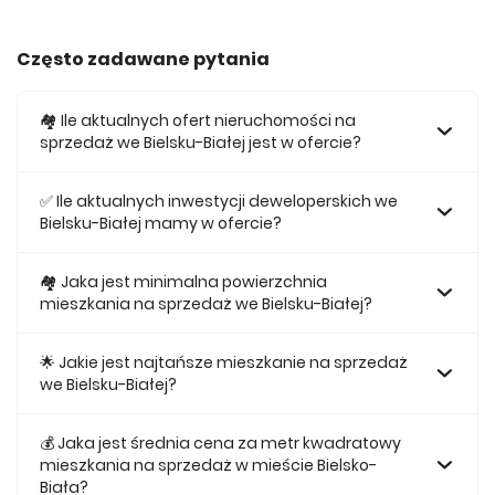
Często zadawane pytania
🏘️ Ile aktualnych ofert nieruchomości na
sprzedaż we Bielsku-Białej jest w ofercie?
W ofercie posiadamy obecnie 103 mieszkań na sprzedaż
we Bielsku-Białej.
✅ Ile aktualnych inwestycji deweloperskich we
Bielsku-Białej mamy w ofercie?
Obecnie w ofercie posiadamy 2 inwestycji deweloperskich
we Bielsku-Białej.
🏘 Jaka jest minimalna powierzchnia
mieszkania na sprzedaż we Bielsku-Białej?
Najmniejsze mieszkanie dostępne na sprzedaż we Bielsku-
Białej jest 31,53.
🌟 Jakie jest najtańsze mieszkanie na sprzedaż
we Bielsku-Białej?
Najtańsze mieszkanie na sprzedaż we Bielsku-Białej w
naszej ofercie kosztuje 305 841 zł.
💰 Jaka jest średnia cena za metr kwadratowy
mieszkania na sprzedaż w mieście Bielsko-
Biała?