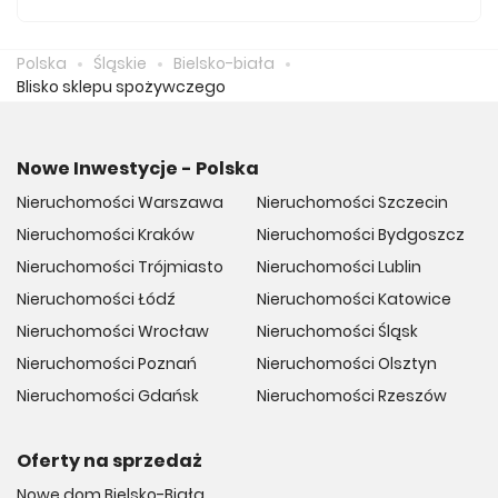
Średnio za m2 nowego mieszkania we Bielsku-Białej
musimy zapłacić 10 094 zł.
Polska
Śląskie
Bielsko-biała
Blisko sklepu spożywczego
Nowe Inwestycje - Polska
Nieruchomości Warszawa
Nieruchomości Szczecin
Nieruchomości Kraków
Nieruchomości Bydgoszcz
Nieruchomości Trójmiasto
Nieruchomości Lublin
Nieruchomości Łódź
Nieruchomości Katowice
Nieruchomości Wrocław
Nieruchomości Śląsk
Nieruchomości Poznań
Nieruchomości Olsztyn
Nieruchomości Gdańsk
Nieruchomości Rzeszów
Oferty na sprzedaż
Nowe dom Bielsko-Biała