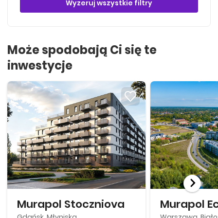
Wyzeruj wszystkie filtry
Może spodobają Ci się te
inwestycje
Murapol Stoczniova
Murapol E
Gdańsk, Młyniska
Warszawa, Biało