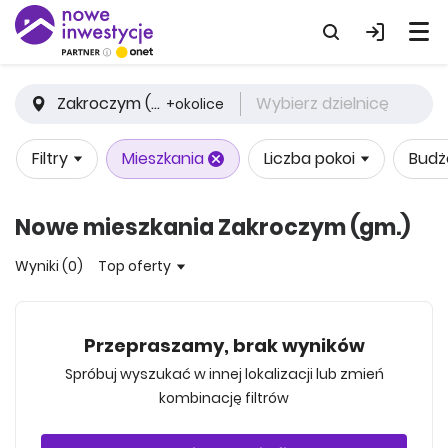
Zakroczym (gm.)
Wybierz dzielnicę
+okolice
Filtry
Mieszkania
Liczba pokoi
Budż
Nowe mieszkania Zakroczym (gm.)
Wyniki (0)
Top oferty
Przepraszamy, brak wyników
Spróbuj wyszukać w innej lokalizacji lub zmień
kombinację filtrów