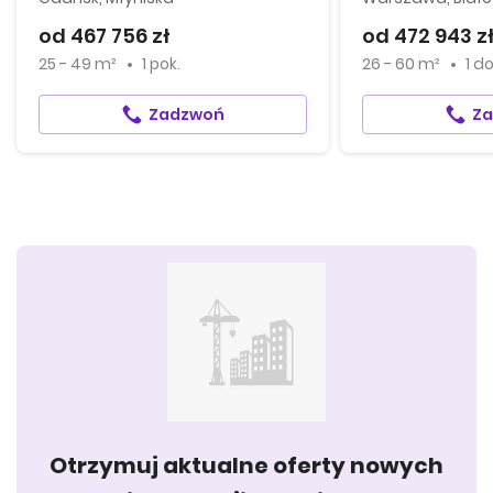
od 467 756 zł
od 472 943 z
25 - 49 m²
1 pok.
26 - 60 m²
1
d
Zadzwoń
Z
Otrzymuj aktualne oferty nowych