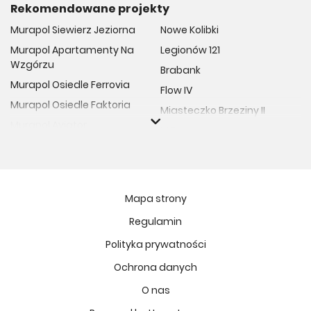
Rekomendowane projekty
Murapol Siewierz Jeziorna
Nowe Kolibki
Murapol Apartamenty Na
Legionów 121
Wzgórzu
Brabank
Murapol Osiedle Ferrovia
Flow IV
Murapol Osiedle Faktoria
Miasteczko Brzeziny II
Murapol Aviator
M Bemowo
Murapol Osiedle Wolka
Moja Retkinia
Murapol Trzy Lipki
Przy Placu Wolności
Murapol Osiedle Filo
Miasto GDY
Mapa strony
Murapol Osiedle Szafirove
Niedziałkowskiego Park
Regulamin
Murapol Agosto
Och!Widzew
Polityka prywatności
Murapol Forum
MIASTECZKO NOVA FALA
Murapol Primo
Ochrona danych
Żywiecka Vita
Murapol Motivo
O nas
Osiedle Art Park
Murapol Helio