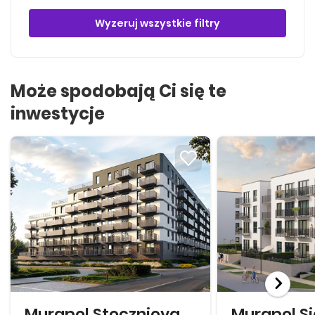
Wyzeruj wszystkie filtry
Może spodobają Ci się te
inwestycje
Murapol Stoczniova