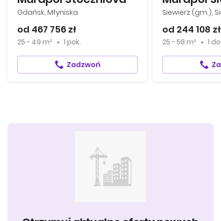
Gdańsk, Młyniska
Siewierz (gm.), S
od 467 756 zł
od 244 108 zł
25 - 49 m²
1 pok.
25 - 58 m²
1
d
Zadzwoń
Z