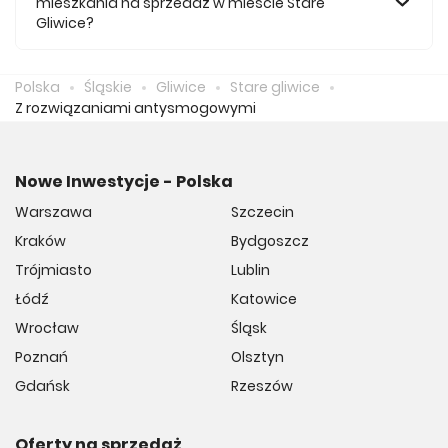
mieszkania na sprzedaż w mieście Stare
Gliwice?
Średnio za m2 nowego mieszkania we Starych Gliwicach
musimy zapłacić 11 335 zł.
Polska
Śląskie
Gliwice
Stare gliwice
Z rozwiązaniami antysmogowymi
Nowe Inwestycje - Polska
Warszawa
Szczecin
Kraków
Bydgoszcz
Trójmiasto
Lublin
Łódź
Katowice
Wrocław
Śląsk
Poznań
Olsztyn
Gdańsk
Rzeszów
Oferty na sprzedaż