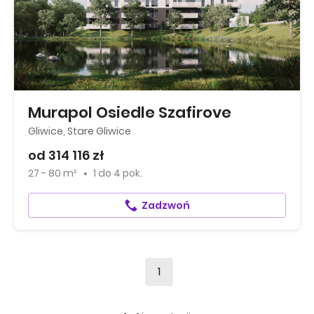
Murapol Osiedle Szafirove
Gliwice, Stare Gliwice
od 314 116 zł
27 - 80 m²
1
do
4 pok.
Zadzwoń
1