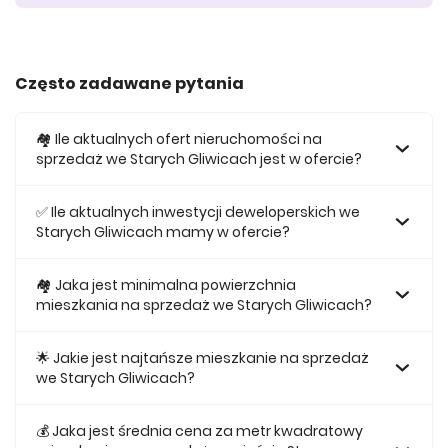
Często zadawane pytania
🏘️ Ile aktualnych ofert nieruchomości na
sprzedaż we Starych Gliwicach jest w ofercie?
W ofercie posiadamy obecnie 102 mieszkań na sprzedaż
we Starych Gliwicach.
✅ Ile aktualnych inwestycji deweloperskich we
Starych Gliwicach mamy w ofercie?
Obecnie w ofercie posiadamy 1 inwestycji deweloperskich
we Starych Gliwicach.
🏘 Jaka jest minimalna powierzchnia
mieszkania na sprzedaż we Starych Gliwicach?
Najmniejsze mieszkanie dostępne na sprzedaż we Starych
Gliwicach jest 26,62.
🌟 Jakie jest najtańsze mieszkanie na sprzedaż
we Starych Gliwicach?
Najtańsze mieszkanie na sprzedaż we Starych Gliwicach w
naszej ofercie kosztuje 314 116 zł.
💰 Jaka jest średnia cena za metr kwadratowy