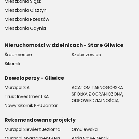
Mieszkania Śląsk
Mieszkania Olsztyn
Mieszkania Rzeszów
Mieszkania Gdynia
Nieruchomości w dzielnicach - Stare Gliwice
Śródmieście
Szobiszowice
Sikornik
Deweloperzy - Gliwice
Murapol S.A.
ACATOM TARNOGÓRSKA
SPÓŁKA Z OGRANICZONĄ
Trust Investment SA
ODPOWIEDZIALNOŚCIĄ
Nowy Sikornik PHU Jantar
Rekomendowane projekty
Murapol Siewierz Jeziorna
Omulewska
Murapol Apartamenty Na
Atria Nowe Żerniki