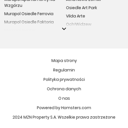
Wzgórzu
Osiedle Art Park
Murapol Osiedle Ferrovia
Vilda Arte
Murapol Osiedle Faktoria
Och!Widzew
Murapol Aviator
Fuelda etap II
Murapol Osiedle Wolka
Osiedle Meiera
Murapol Trzy Lipki
Żabiniec Vita
Murapol Osiedle Filo
Rytm Mokotowa
Mapa strony
Murapol Osiedle Szafirove
Apartamenty ESENCJA II
Regulamin
Murapol Agosto
Kopernika 71
Polityka prywatności
Murapol Forum
Fort Natura Etap II
Murapol Primo
Ochrona danych
Osiedle Imbramowskie
Murapol Motivo
O nas
MIASTECZKO NOVA FALA
Murapol Helio
Niedziałkowskiego Park
Powered by Homsters.com
Murapol Rivo
Ptasia Vita
2024 MZN Property S.A. Wszelkie prawa zastrzeżone
Murapol Prado
Osiedle Lissa