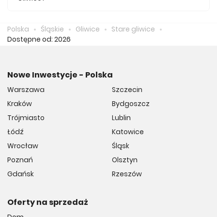
Średnio za m2 nowego mieszkania we Starych Gliwicach
musimy zapłacić 11 324 zł.
Polska
Śląskie
Gliwice
Stare gliwice
Dostępne od: 2026
Nowe Inwestycje - Polska
Warszawa
Szczecin
Kraków
Bydgoszcz
Trójmiasto
Lublin
Łódź
Katowice
Wrocław
Śląsk
Poznań
Olsztyn
Gdańsk
Rzeszów
Oferty na sprzedaż