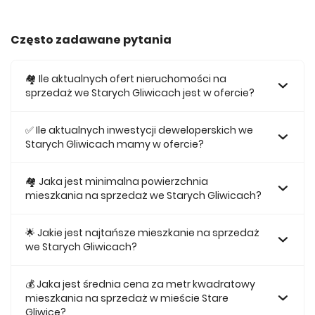
Często zadawane pytania
🏘️ Ile aktualnych ofert nieruchomości na
sprzedaż we Starych Gliwicach jest w ofercie?
W ofercie posiadamy obecnie 105 mieszkań na sprzedaż
we Starych Gliwicach.
✅ Ile aktualnych inwestycji deweloperskich we
Starych Gliwicach mamy w ofercie?
Obecnie w ofercie posiadamy 1 inwestycji deweloperskich
we Starych Gliwicach.
🏘 Jaka jest minimalna powierzchnia
mieszkania na sprzedaż we Starych Gliwicach?
Najmniejsze mieszkanie dostępne na sprzedaż we Starych
Gliwicach jest 26,62.
🌟 Jakie jest najtańsze mieszkanie na sprzedaż
we Starych Gliwicach?
Najtańsze mieszkanie na sprzedaż we Starych Gliwicach w
naszej ofercie kosztuje 314 116 zł.
💰 Jaka jest średnia cena za metr kwadratowy
mieszkania na sprzedaż w mieście Stare
Gliwice?