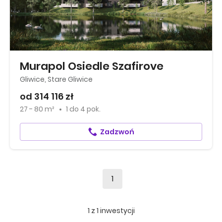
Murapol Osiedle Szafirove
Gliwice, Stare Gliwice
od 314 116 zł
27 - 80 m²
1
do
4 pok.
Zadzwoń
1
1
z
1
inwestycji