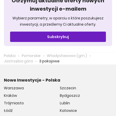
Otrzymuj aktualne oferty nowych
inwestycji e-mailem
Wybierz parametry, w oparciu o które poszukujesz
inwestycji, a prześlemy Ci aktualne oferty.
Subskrybuj
Polska
Pomorskie
Władysławowo (gm.)
Jastrzębia góra
3 pokojowe
Nowe Inwestycje - Polska
Warszawa
Szczecin
Kraków
Bydgoszcz
Trójmiasto
Lublin
Łódź
Katowice