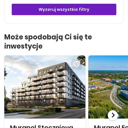
Wyzeruj wszystkie filtry
Może spodobają Ci się te
inwestycje
Murapol Stoczniova
Murapol E