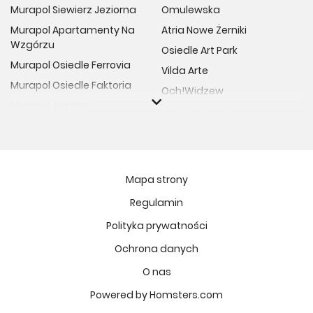
Murapol Siewierz Jeziorna
Omulewska
Murapol Apartamenty Na
Atria Nowe Żerniki
Wzgórzu
Osiedle Art Park
Murapol Osiedle Ferrovia
Vilda Arte
Murapol Osiedle Faktoria
Och!Widzew
Murapol Aviator
Fuelda etap II
Murapol Osiedle Wolka
Osiedle Meiera
Murapol Trzy Lipki
Żabiniec Vita
Murapol Osiedle Filo
Rytm Mokotowa
Mapa strony
Murapol Osiedle Szafirove
Apartamenty ESENCJA II
Regulamin
Murapol Agosto
Kopernika 71
Polityka prywatności
Murapol Forum
Fort Natura Etap II
Murapol Primo
Ochrona danych
Osiedle Imbramowskie
Murapol Motivo
O nas
MIASTECZKO NOVA FALA
Murapol Helio
Niedziałkowskiego Park
Powered by Homsters.com
Murapol Rivo