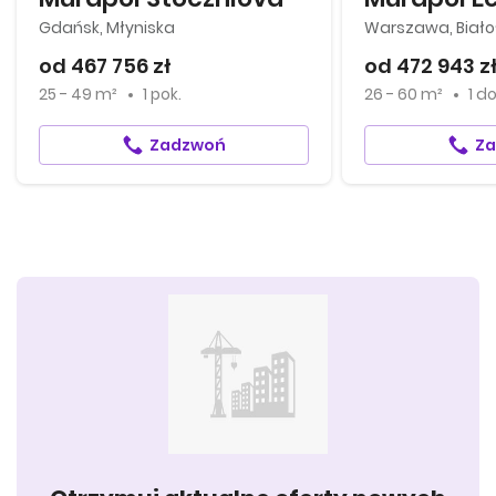
Gdańsk, Młyniska
Warszawa, Biało
od 467 756 zł
od 472 943 z
25 - 49 m²
1 pok.
26 - 60 m²
1
d
Zadzwoń
Z