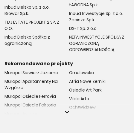
ŁAGODNA Sp.k.
Inbud Bielsko Sp. z o.o.
Browar Sp.k.
Inbud Inwestycje Sp. z o.o.
Zacisze Sp.k.
TDJ ESTATE PROJEKT 2 SP. Z
O.O.
DS-T Sp. z o.o.
Inbud Bielsko Spółka z
NEFA INWESTYCJE SPÓŁKA Z
ograniczoną
OGRANICZONĄ
ODPOWIEDZIALNOŚCIĄ
Rekomendowane projekty
Murapol Siewierz Jeziorna
Omulewska
Murapol Apartamenty Na
Atria Nowe Żerniki
Wzgórzu
Osiedle Art Park
Murapol Osiedle Ferrovia
Vilda Arte
Murapol Osiedle Faktoria
Och!Widzew
Murapol Aviator
Fuelda etap II
Murapol Osiedle Wolka
Osiedle Meiera
Murapol Trzy Lipki
Żabiniec Vita