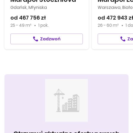
Gdańsk, Młyniska
Warszawa, Biało
od 467 756 zł
od 472 943 z
25 - 49 m²
1 pok.
26 - 60 m²
1
d
Zadzwoń
Z