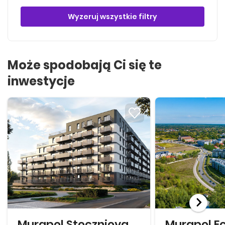
Wyzeruj wszystkie filtry
Może spodobają Ci się te
inwestycje
Murapol Stoczniova
Murapol E