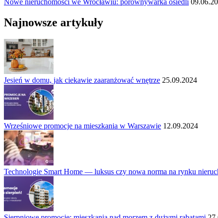
Nowe nieruchomości we Wrocławiu: porównywarka osiedli
09.06.2
Najnowsze artykuły
Jesień w domu, jak ciekawie zaaranżować wnętrze
25.09.2024
Wrześniowe promocje na mieszkania w Warszawie
12.09.2024
Technologie Smart Home — luksus czy nowa norma na rynku nieru
Sierpniowe promocje: mieszkania nad morzem z dużymi rabatami
27