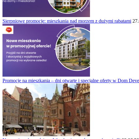
Sierpniowe promocje: mieszkania nad morzem z dużymi rabatami
27
Promocje na mieszkania – dni otwarte i specjalne oferty w Dom Dev