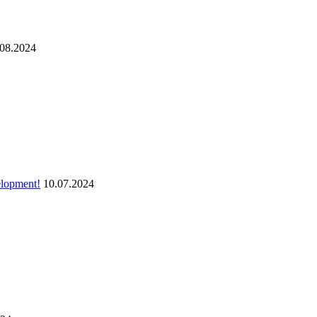
.08.2024
elopment!
10.07.2024