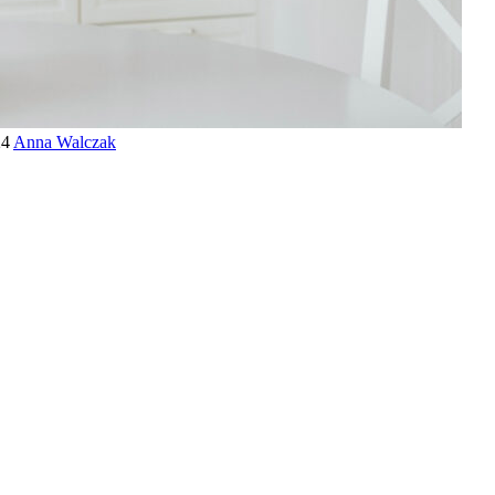
24
Anna Walczak