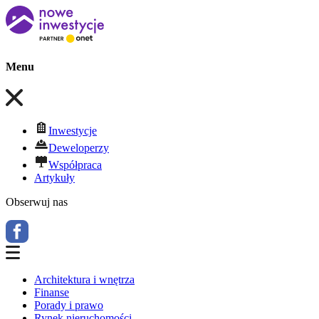
Menu
Inwestycje
Deweloperzy
Współpraca
Artykuły
Obserwuj nas
Architektura i wnętrza
Finanse
Porady i prawo
Rynek nieruchomości